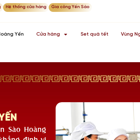
g
Hệ thống cửa hàng
Gia công Yến Sào
Hoàng Yến
Cửa hàng
Set quà tết
Vùng Ng
 YẾN
ến Sào Hoàng
khẳng định vị