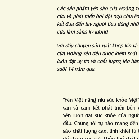
Các sản phẩm yến sào của Hoàng Yế
cứu và phát triển bởi đội ngũ chuyê
kết đưa đến tay người tiêu dùng nh
cứu lâm sàng kỹ lưỡng.
Với dây chuyền sản xuất khép kín v
của Hoàng Yến đều được kiểm soát c
luôn đặt uy tín và chất lượng lên h
suốt 14 năm qua.
“Yến Việt nâng niu sức khỏe Việt
văn và cam kết phát triển bền
Yến luôn đặt sức khỏe của ngườ
đầu. Chúng tôi tự hào mang đế
sào chất lượng cao, tinh khiết từ 
để chăm sóc sức khỏe thể chất 