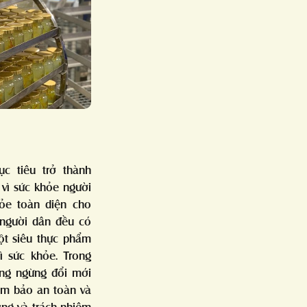
c tiêu trở thành
 vì sức khỏe người
ỏe toàn diện cho
 người dân đều có
ột siêu thực phẩm
rì sức khỏe. Trong
ông ngừng đổi mới
ảm bảo an toàn và
ương và trách nhiệm