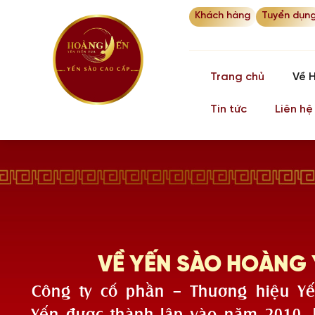
Khách hàng
Tuyển dụn
Trang chủ
Về 
Tin tức
Liên hệ
VỀ YẾN SÀO HOÀNG
Công ty cố phần – Thương hiệu Y
Yến được thành lập vào năm 2010, 