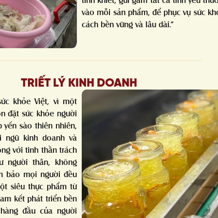
vào mỗi sản phẩm, để phục vụ sức k
cách bền vững và lâu dài.”
TRIẾT LÝ KINH DOANH
ức khỏe Việt, vì một
ôn đặt sức khỏe người
 yến sào thiên nhiên,
i ngũ kinh doanh và
ng với tinh thần trách
ư người thân, không
m bảo mọi người đều
một siêu thực phẩm từ
am kết phát triển bền
 hàng đầu của người