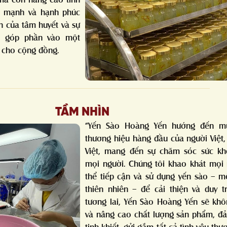
e mạnh và hạnh phúc
h của tâm huyết và sự
t, góp phần vào một
 cho cộng đồng.
TẦM NHÌN
“Yến Sào Hoàng Yến hướng đến mụ
thương hiệu hàng đầu của người Việt,
Việt, mang đến sự chăm sóc sức kh
mọi người. Chúng tôi khao khát mọi
thể tiếp cận và sử dụng yến sào – m
thiên nhiên – để cải thiện và duy t
tương lai, Yến Sào Hoàng Yến sẽ kh
và nâng cao chất lượng sản phẩm, đ
tinh khiết, gửi gắm tất cả tình yêu th