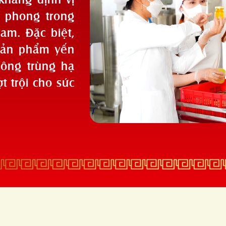
n phong trong
Nam. Đặc biệt,
 sản phẩm yến
đông trùng hạ
t trội cho sức