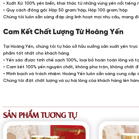
• Xuất Xứ: 100% yến biển, khai thác từ những vùng yến nổi tiếng
• Quy cách đóng gói: Hộp 50 gram/hộp, Hộp 100 gram/hộp
Chúng tôi luôn sẵn sàng đáp ứng linh hoạt mọi nhu cầu, mang đ
Cam Kết Chất Lượng Từ Hoàng Yến
Tại Hoàng Yến, chúng tôi tự hào sở hữu xưởng sản xuất yến trực
phẩm tốt nhất cho khách hàng.
• Yến sào được tinh chế sạch 100%, loại bỏ hoàn toàn lông và t
• Cam kết 100% yến nguyên chất, không pha trộn, không chất đ
• Minh bạch và trách nhiệm: Hoàng Yến luôn sẵn sàng cung cấp đ
Chúng tôi đặt chất lượng và sự hài lòng của khách hàng lên hàn
SẢN PHẨM TƯƠNG TỰ