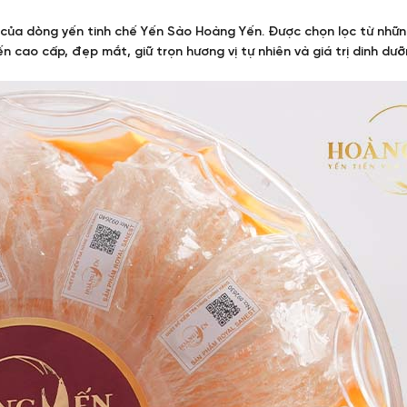
 của dòng yến tinh chế Yến Sào Hoàng Yến. Được chọn lọc từ nhữ
 cao cấp, đẹp mắt, giữ trọn hương vị tự nhiên và giá trị dinh dưỡn