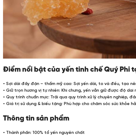
Điểm nổi bật của yến tinh chế Quý Phi 
• Sợi dài đầy đặn – thẩm mỹ cao: Sợi yến dài, to và đều, tạo n
• Giữ trọn hương vị tự nhiên: Khi chưng, yến vẫn giữ được độ dai
• Quy trình chuẩn mực: Trải qua quy trình xử lý chuyên nghiệp, 
• Giá trị sử dụng & biếu tặng: Phù hợp cho chăm sóc sức khỏe h
Thông tin sản phẩm
• Thành phần: 100% tổ yến nguyên chất