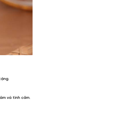
tặng.
tâm và tình cảm.