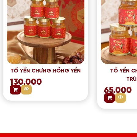
TỔ YẾN CHƯNG HỒNG YẾN
TỔ YẾN 
TRÙ
130.000
65.000