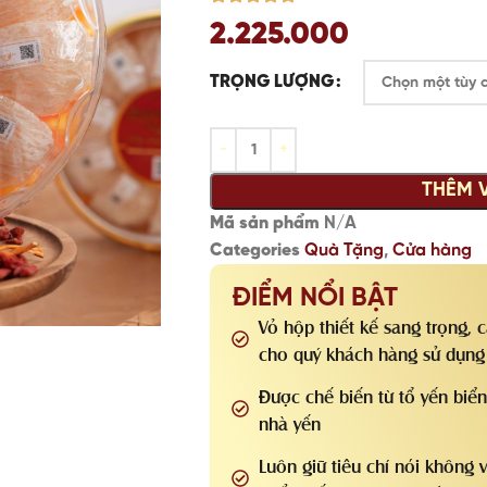
2.225.000
TRỌNG LƯỢNG
THÊM 
Mã sản phẩm
N/A
Categories
Quà Tặng
,
Cửa hàng
ĐIỂM NỔI BẬT
Vỏ hộp thiết kế sang trọng,
cho quý khách hàng sử dụng 
Được chế biến từ tổ yến biể
nhà yến
Luôn giữ tiêu chí nói không 