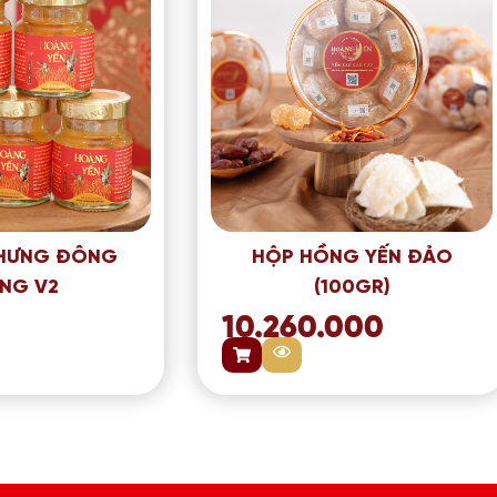
CHƯNG ĐÔNG
HỘP HỒNG YẾN ĐẢO
NG V2
(100GR)
10.260.000