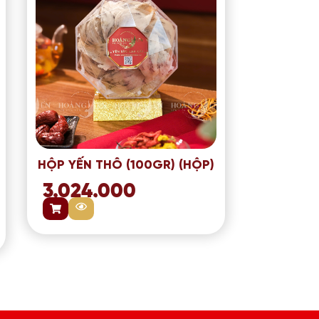
HỘP YẾN THÔ (100GR) (HỘP)
3.024.000