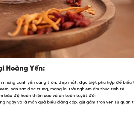
tại Hoàng Yến:
ên những cánh yến căng tròn, đẹp mắt, đặc biệt phù hợp để biếu 
 mềm, sần sật đặc trưng, mang lại trải nghiệm ẩm thực tinh tế.
đảm bảo độ hoàn thiện cao và an toàn tuyệt đối.
ằng ngày và là món quà biếu đẳng cấp, gửi gắm trọn vẹn sự quan 