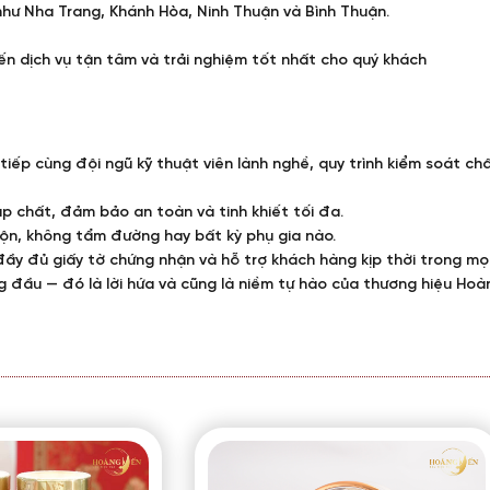
 như Nha Trang, Khánh Hòa, Ninh Thuận và Bình Thuận.
ến dịch vụ tận tâm và trải nghiệm tốt nhất cho quý khách
 tiếp cùng đội ngũ kỹ thuật viên lành nghề, quy trình kiểm soát
ạp chất, đảm bảo an toàn và tinh khiết tối đa.
ộn, không tẩm đường hay bất kỳ phụ gia nào.
ầy đủ giấy tờ chứng nhận và hỗ trợ khách hàng kịp thời trong mọi
g đầu — đó là lời hứa và cũng là niềm tự hào của thương hiệu Hoà