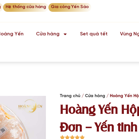
g
Hệ thống cửa hàng
Gia công Yến Sào
Hoàng Yến
Cửa hàng
Set quà tết
Vùng Ng
Trang chủ
Cửa hàng
Hoàng Yến Hộp
Hoàng Yến Hộ
Đơn – Yến tinh