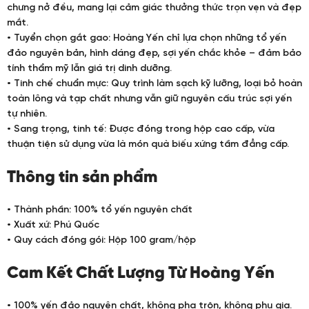
chưng nở đều, mang lại cảm giác thưởng thức trọn vẹn và đẹp
mắt.
• Tuyển chọn gắt gao: Hoàng Yến chỉ lựa chọn những tổ yến
đảo nguyên bản, hình dáng đẹp, sợi yến chắc khỏe – đảm bảo
tính thẩm mỹ lẫn giá trị dinh dưỡng.
• Tinh chế chuẩn mực: Quy trình làm sạch kỹ lưỡng, loại bỏ hoàn
toàn lông và tạp chất nhưng vẫn giữ nguyên cấu trúc sợi yến
tự nhiên.
• Sang trọng, tinh tế: Được đóng trong hộp cao cấp, vừa
thuận tiện sử dụng vừa là món quà biếu xứng tầm đẳng cấp.
Thông tin sản phẩm
• Thành phần: 100% tổ yến nguyên chất
• Xuất xứ: Phú Quốc
• Quy cách đóng gói: Hộp 100 gram/hộp
Cam Kết Chất Lượng Từ Hoàng Yến
• 100% yến đảo nguyên chất, không pha trộn, không phụ gia.