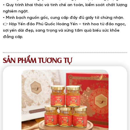
• Quy trình khai thác và tinh chế an toàn, kiểm soát chất lượng
nghiêm ngặt.
• Minh bạch nguồn gốc, cung cấp đầy đủ giấy tờ chứng nhận.
👉 Hộp Yến đảo Phú Quốc Hoàng Yến – tinh hoa từ đảo ngọc,
sợi yến dài đẹp, sang trọng và xứng tầm quà biếu sức khỏe
đẳng cấp.
SẢN PHẨM TƯƠNG TỰ