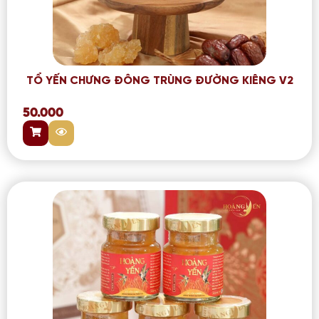
TỔ YẾN CHƯNG ĐÔNG TRÙNG ĐƯỜNG KIÊNG V2
50.000