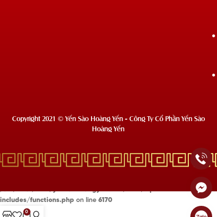
Copyright 2021 © Yến Sào Hoàng Yến - Công Ty Cổ Phần Yến Sào
Hoàng Yến
Deprecated
: Hàm wc_enqueue_js hiện tại
không dùng nữa
từ phiên
bản 10.4.0! Sử dụng wp_add_inline_script để thay thế. in
/usr/local/lsws/yensaohoangyen.com/html/wp-
includes/functions.php
on line
6170
0