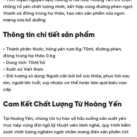
• Tinh tuyển nguyên liệu, hương vị hài hòa: Hoàng Yến chỉ chọn
những tổ yến chất lượng nhất, kết hợp cùng đường phèn ngọt
thanh và đông trùng hạ thảo, tạo nên sản phẩm vừa ngon
miệng vừa bổ dưỡng.
Thông tin chi tiết sản phẩm
• Thành phần: Nước, hồng yến tươi 8g/70ml, đường phèn,
đông trùng hạ thảo 0.6g
• Dung tích: 70ml/hũ
• Xuất xứ: Việt Nam
• Đối tượng sử dụng: Người cần bồi bổ sức khỏe, phục hồi sau
ốm, người lớn tuổi, suy nhược cơ thể hoặc làm quà biếu cao
cấp
Cam Kết Chất Lượng Từ Hoàng Yến
Tại Hoàng Yến, chúng tôi tự hào sở hữu xưởng sản xuất yến
trực tiếp cùng đội ngũ kỹ thuật viên lành nghề, quy trình kiểm
soát chất lượng nghiêm ngặt nhằm mang đến sản phẩm tốt