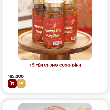
TỔ YẾN CHƯNG CUNG ĐÌNH
185.000