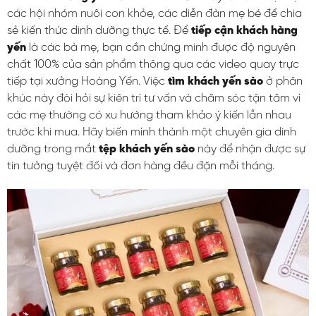
các hội nhóm nuôi con khỏe, các diễn đàn mẹ bé để chia
sẻ kiến thức dinh dưỡng thực tế. Để
tiếp cận khách hàng
yến
là các bà mẹ, bạn cần chứng minh được độ nguyên
chất 100% của sản phẩm thông qua các video quay trực
tiếp tại xưởng Hoàng Yến. Việc
tìm khách yến sào
ở phân
khúc này đòi hỏi sự kiên trì tư vấn và chăm sóc tận tâm vì
các mẹ thường có xu hướng tham khảo ý kiến lẫn nhau
trước khi mua. Hãy biến mình thành một chuyên gia dinh
dưỡng trong mắt
tệp khách yến sào
này để nhận được sự
tin tưởng tuyệt đối và đơn hàng đều đặn mỗi tháng.