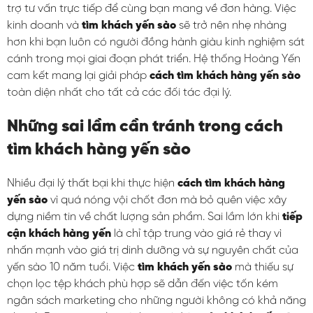
trợ tư vấn trực tiếp để cùng bạn mang về đơn hàng. Việc
kinh doanh và
tìm khách yến sào
sẽ trở nên nhẹ nhàng
hơn khi bạn luôn có người đồng hành giàu kinh nghiệm sát
cánh trong mọi giai đoạn phát triển. Hệ thống Hoàng Yến
cam kết mang lại giải pháp
cách tìm khách hàng yến sào
toàn diện nhất cho tất cả các đối tác đại lý.
Những sai lầm cần tránh trong cách
tìm khách hàng yến sào
Nhiều đại lý thất bại khi thực hiện
cách tìm khách hàng
yến sào
vì quá nóng vội chốt đơn mà bỏ quên việc xây
dựng niềm tin về chất lượng sản phẩm. Sai lầm lớn khi
tiếp
cận khách hàng yến
là chỉ tập trung vào giá rẻ thay vì
nhấn mạnh vào giá trị dinh dưỡng và sự nguyên chất của
yến sào 10 năm tuổi. Việc
tìm khách yến sào
mà thiếu sự
chọn lọc tệp khách phù hợp sẽ dẫn đến việc tốn kém
ngân sách marketing cho những người không có khả năng