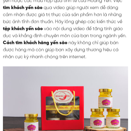
yến hoặc các mẫu hộp quà tinh tế của Hoàng Yến. Việc
tìm khách yến sào
qua video giúp người xem dễ dàng
cảm nhận được giá trị thực của sản phẩm hơn là những
bức ảnh tĩnh đơn thuần. Hãy lồng ghép các kiến thức về
tệp khách yến sào
vào nội dung video để tăng tính giáo
dục và khẳng định chuyên môn của bạn trong ngành yến.
Cách tìm khách hàng yến sào
này không chỉ giúp bán
được hàng mà còn giúp bạn xây dựng thương hiệu cá
nhân cực kỳ nhanh chóng trên internet.