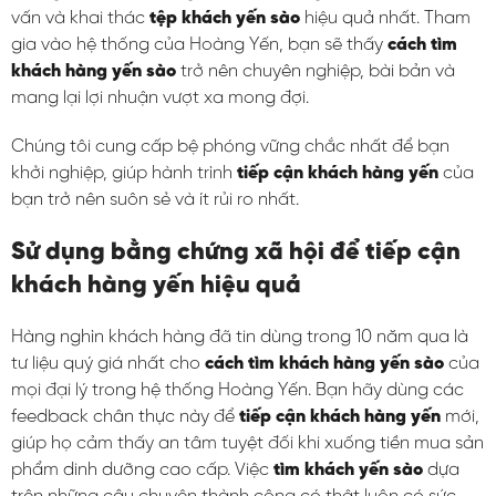
vấn và khai thác
tệp khách yến sào
hiệu quả nhất. Tham
gia vào hệ thống của Hoàng Yến, bạn sẽ thấy
cách tìm
khách hàng yến sào
trở nên chuyên nghiệp, bài bản và
mang lại lợi nhuận vượt xa mong đợi.
Chúng tôi cung cấp bệ phóng vững chắc nhất để bạn
khởi nghiệp, giúp hành trình
tiếp cận khách hàng yến
của
bạn trở nên suôn sẻ và ít rủi ro nhất.
Sử dụng bằng chứng xã hội để tiếp cận
khách hàng yến hiệu quả
Hàng nghìn khách hàng đã tin dùng trong 10 năm qua là
tư liệu quý giá nhất cho
cách tìm khách hàng yến sào
của
mọi đại lý trong hệ thống Hoàng Yến. Bạn hãy dùng các
feedback chân thực này để
tiếp cận khách hàng yến
mới,
giúp họ cảm thấy an tâm tuyệt đối khi xuống tiền mua sản
phẩm dinh dưỡng cao cấp. Việc
tìm khách yến sào
dựa