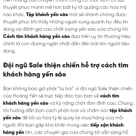
trên những câu chuyện thành công có thật luôn có sức
thuyết phục mạnh mẽ hơn bất kỳ lời quảng cáo hoa mỹ
nào khác.
Tệp khách yến sào
mới sẽ nhanh chóng được
thuyết phục khi thấy những người xung quanh họ đều tin
dùng và đánh giá cao chất lượng yến sào của chúng tôi.
Cách tìm khách hàng yến sào
dựa trên uy tín thương hiệu
chính là con đường ngắn nhất dẫn đến trái tim người tiêu
dùng.
Đội ngũ Sale thiện chiến hỗ trợ cách tìm
khách hàng yến sào
Bạn không bao giờ phải “tự bơi” vì đội ngũ Sale thiện chiến
của Hoàng Yến sẽ trực tiếp đào tạo bạn về
cách tìm
khách hàng yến sào
và kỹ năng chốt đơn đỉnh cao. Chúng
tôi hướng dẫn bạn cách phân loại và chăm sóc
tệp khách
yến sào
để tối ưu hóa tỷ lệ quay lại mua hàng của mỗi
người. Khi bạn gặp khó khăn trong việc
tiếp cận khách
hàng yến
lớn, các chuyên gia của chúng tôi sẵn sàng hỗ