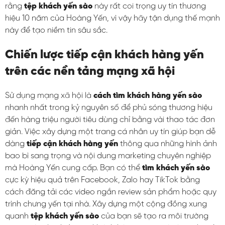
rằng
tệp khách yến sào
này rất coi trọng uy tín thương
hiệu 10 năm của Hoàng Yến, vì vậy hãy tận dụng thế mạnh
này để tạo niềm tin sâu sắc.
Chiến lược tiếp cận khách hàng yến
trên các nền tảng mạng xã hội
Sử dụng mạng xã hội là
cách tìm khách hàng yến sào
nhanh nhất trong kỷ nguyên số để phủ sóng thương hiệu
đến hàng triệu người tiêu dùng chỉ bằng vài thao tác đơn
giản. Việc xây dựng một trang cá nhân uy tín giúp bạn dễ
dàng
tiếp cận khách hàng yến
thông qua những hình ảnh
bao bì sang trọng và nội dung marketing chuyên nghiệp
mà Hoàng Yến cung cấp. Bạn có thể
tìm khách yến sào
cực kỳ hiệu quả trên Facebook, Zalo hay TikTok bằng
cách đăng tải các video ngắn review sản phẩm hoặc quy
trình chưng yến tại nhà. Xây dựng một cộng đồng xung
quanh
tệp khách yến sào
của bạn sẽ tạo ra môi trường