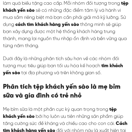
làm quà biếu tặng cao cấp. Mỗi nhóm đối tượng trong
tệp
khách yến sào
sẽ có những đặc điểm tâm lý và hành vi
mua sắm riêng biệt mà bạn cần phải giải mã kỹ lưỡng. Sử
dụng
cách tìm khách hàng yến sào
thông minh sẽ giúp
bạn xây dựng được một hệ thống khách hàng trung
thành, mang lại nguồn thu nhập ổn định và bền vững qua
từng năm tháng.
Dưới đây là những phân tích sâu hơn về các nhóm đối
tượng mục tiêu giúp bạn tối ưu hóa kế hoạch
tìm khách
yến sào
tại địa phương và trên không gian số.
Phân tích tệp khách yến sào là mẹ bỉm
sữa và gia đình có trẻ nhỏ
Mẹ bỉm sữa là một phần cực kỳ quan trọng trong
tệp
khách yến sào
bởi họ luôn ưu tiên những sản phẩm giúp
tăng cường sức đề kháng và chiều cao cho con cái.
Cách
tìm khách hàng yến sào
đối với nhóm này là xuất hiện tại