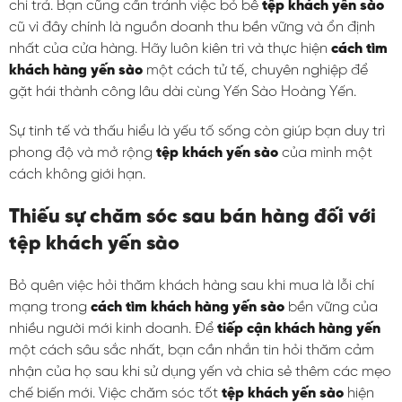
chi trả. Bạn cũng cần tránh việc bỏ bê
tệp khách yến sào
cũ vì đây chính là nguồn doanh thu bền vững và ổn định
nhất của cửa hàng. Hãy luôn kiên trì và thực hiện
cách tìm
khách hàng yến sào
một cách tử tế, chuyên nghiệp để
gặt hái thành công lâu dài cùng Yến Sào Hoàng Yến.
Sự tinh tế và thấu hiểu là yếu tố sống còn giúp bạn duy trì
phong độ và mở rộng
tệp khách yến sào
của mình một
cách không giới hạn.
Thiếu sự chăm sóc sau bán hàng đối với
tệp khách yến sào
Bỏ quên việc hỏi thăm khách hàng sau khi mua là lỗi chí
mạng trong
cách tìm khách hàng yến sào
bền vững của
nhiều người mới kinh doanh. Để
tiếp cận khách hàng yến
một cách sâu sắc nhất, bạn cần nhắn tin hỏi thăm cảm
nhận của họ sau khi sử dụng yến và chia sẻ thêm các mẹo
chế biến mới. Việc chăm sóc tốt
tệp khách yến sào
hiện