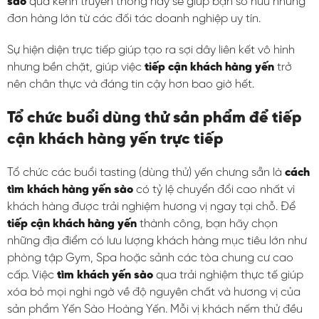
sào
qua kênh truyền thống này sẽ giúp bạn sở hữu những
đơn hàng lớn từ các đối tác doanh nghiệp uy tín.
Sự hiện diện trực tiếp giúp tạo ra sợi dây liên kết vô hình
nhưng bền chặt, giúp việc
tiếp cận khách hàng yến
trở
nên chân thực và đáng tin cậy hơn bao giờ hết.
Tổ chức buổi dùng thử sản phẩm để tiếp
cận khách hàng yến trực tiếp
Tổ chức các buổi tasting (dùng thử) yến chưng sẵn là
cách
tìm khách hàng yến sào
có tỷ lệ chuyển đổi cao nhất vì
khách hàng được trải nghiệm hương vị ngay tại chỗ. Để
tiếp cận khách hàng yến
thành công, bạn hãy chọn
những địa điểm có lưu lượng khách hàng mục tiêu lớn như
phòng tập Gym, Spa hoặc sảnh các tòa chung cư cao
cấp. Việc
tìm khách yến sào
qua trải nghiệm thực tế giúp
xóa bỏ mọi nghi ngờ về độ nguyên chất và hương vị của
sản phẩm Yến Sào Hoàng Yến. Mỗi vị khách nếm thử đều