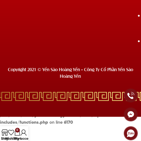
Copyright 2021 © Yến Sào Hoàng Yến - Công Ty Cổ Phần Yến Sào
Hoàng Yến
Deprecated
: Hàm wc_enqueue_js hiện tại
không dùng nữa
từ phiên
bản 10.4.0! Sử dụng wp_add_inline_script để thay thế. in
/usr/local/lsws/yensaohoangyen.com/html/wp-
includes/functions.php
on line
6170
0
Shop
Wishlist
Cart
My account