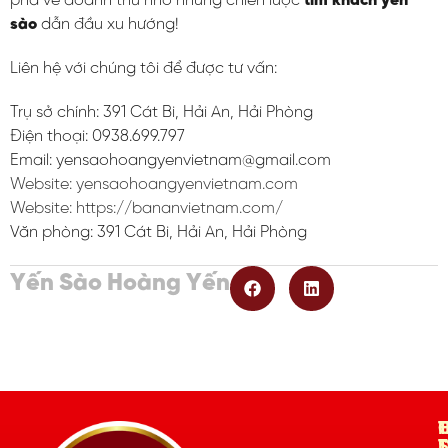
phá về doanh thu nhờ những chiến lược
tìm khách yến
sào
dẫn đầu xu hướng!
Liên hệ với chúng tôi để được tư vấn:
Trụ sở chính: 391 Cát Bi, Hải An, Hải Phòng
Điện thoại: 0938.699.797
Email: yensaohoangyenvietnam@gmail.com
Website: yensaohoangyenvietnam.com
Website:
https://bananvietnam.com/
Văn phòng: 391 Cát Bi, Hải An, Hải Phòng
Yến Sào Hoàng Yến