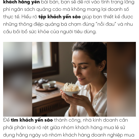
khách hàng yến
bài bản, bạn sẽ dễ rơi vào tình trạng lãng
phí ngân sách quảng cáo mà không mang lại doanh số
thực tế. Hiểu rõ
tệp khách yến sào
giúp bạn thiết kế được
những thông điệp quảng bá chạm đúng “nỗi đau” và nhu
cầu bồi bổ sức khỏe của người tiêu dùng.
Để
tìm khách yến sào
thành công, nhà kinh doanh cần
phải phân loại rõ rệt giữa nhóm khách hàng mua lẻ sử
dụng hằng ngày và nhóm khách hàng doanh nghiệp mua