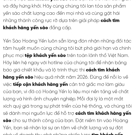
và đầy hứng khởi. Hãy cùng chúng tôi lan tỏa sản phẩm
yến sào chất lượng cao đến mọi nhà và cùng gặt hái
những thành công rực rỡ dựa trên giải pháp
cách tìm
khách hàng yến sào
đẳng cấp.
Yến Sào Hoàng Yến luôn sẵn lòng đón nhận những đối tác
tâm huyết muốn cùng chúng tôi bứt phá giới hạn và chinh
phục mọi
tệp khách yến sào
trên toàn lãnh thổ Việt Nam.
Hãy liên hệ ngay với hotline của chúng tôi để nhận bảng
báo giá chiết khấu và lộ trình thực thi
cách tìm khách
hàng yến sào
hiệu quả nhất năm 2026. Đừng để nỗi lo về
việc
tiếp cận khách hàng yến
cản trở giấc mơ làm giàu
của bạn, vì đã có Hoàng Yến lo liệu mọi nền tảng về chất
lượng và hình ảnh chuyên nghiệp. Mỗi đại lý là một mắt
xích quý giá trong sự phát triển của hệ thống, và chúng tôi
sẽ dành mọi nguồn lực để hỗ trợ
cách tìm khách hàng yến
sào
cho sự thành công của bạn. Đặt niềm tin vào Hoàng
Yến, bạn sẽ nhận lại sự an tâm về chất lượng và sự đột