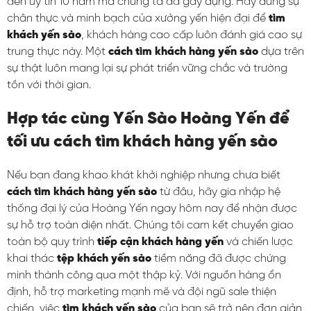
đến uy tín 10 năm mà chúng ta đã gây dựng. Hãy dùng sự
chân thực và minh bạch của xưởng yến hiện đại để
tìm
khách yến sào
, khách hàng cao cấp luôn đánh giá cao sự
trung thực này. Một
cách tìm khách hàng yến sào
dựa trên
sự thật luôn mang lại sự phát triển vững chắc và trường
tồn với thời gian.
Hợp tác cùng Yến Sào Hoàng Yến để
tối ưu cách tìm khách hàng yến sào
Nếu bạn đang khao khát khởi nghiệp nhưng chưa biết
cách tìm khách hàng yến sào
từ đâu, hãy gia nhập hệ
thống đại lý của Hoàng Yến ngay hôm nay để nhận được
sự hỗ trợ toàn diện nhất. Chúng tôi cam kết chuyển giao
toàn bộ quy trình
tiếp cận khách hàng yến
và chiến lược
khai thác
tệp khách yến sào
tiềm năng đã được chứng
minh thành công qua một thập kỷ. Với nguồn hàng ổn
định, hỗ trợ marketing mạnh mẽ và đội ngũ sale thiện
chiến, việc
tìm khách yến sào
của bạn sẽ trở nên đơn giản