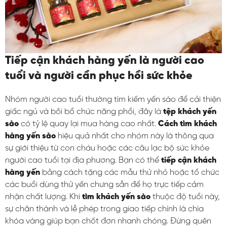
Tiếp cận khách hàng yến là người cao
tuổi và người cần phục hồi sức khỏe
Nhóm người cao tuổi thường tìm kiếm yến sào để cải thiện
giấc ngủ và bồi bổ chức năng phổi, đây là
tệp khách yến
sào
có tỷ lệ quay lại mua hàng cao nhất.
Cách tìm khách
hàng yến sào
hiệu quả nhất cho nhóm này là thông qua
sự giới thiệu từ con cháu hoặc các câu lạc bộ sức khỏe
người cao tuổi tại địa phương. Bạn có thể
tiếp cận khách
hàng yến
bằng cách tặng các mẫu thử nhỏ hoặc tổ chức
các buổi dùng thử yến chưng sẵn để họ trực tiếp cảm
nhận chất lượng. Khi
tìm khách yến sào
thuộc độ tuổi này,
sự chân thành và lễ phép trong giao tiếp chính là chìa
khóa vàng giúp bạn chốt đơn nhanh chóng. Đừng quên