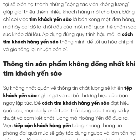
tại sẽ biến họ thành những “cộng tác viên không lương”
giúp giới thiệu thêm nhiều khách hàng mới cho bạn. Đừng
chỉ coi việc
tìm khách yến sào
là bán xong một đơn hàng,
mà hãy coi đó là khởi đầu của một mối quan hệ chăm sóc
sức khỏe dài lâu. Áp dụng đúng quy trình hậu mãi là
cách
tìm khách hàng yến sào
thông minh để tối ưu hóa chi phí
và gia tăng lợi nhuận bền bỉ.
Thông tin sản phẩm không đồng nhất khi
tìm khách yến sào
Sự không nhất quán về thông tin chất lượng sẽ khiến
tệp
khách yến sào
nghi ngờ và rời bỏ thương hiệu của bạn
ngay lập tức. Để
cách tìm khách hàng yến sào
đạt hiệu
quả cao, mọi đại lý phải tuân thủ đúng các thông số kỹ
thuật và cam kết chất lượng mà Hoàng Yến đã đưa ra.
Việc
tiếp cận khách hàng yến
bằng những thông tin
phóng đại quá mức sẽ gây tác dụng ngược và làm tổn hại