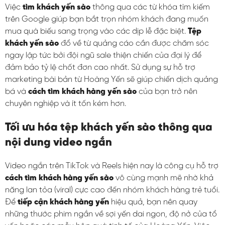
Việc
tìm khách yến sào
thông qua các từ khóa tìm kiếm
trên Google giúp bạn bắt trọn nhóm khách đang muốn
mua quà biếu sang trọng vào các dịp lễ đặc biệt.
Tệp
khách yến sào
đổ về từ quảng cáo cần được chăm sóc
ngay lập tức bởi đội ngũ sale thiện chiến của đại lý để
đảm bảo tỷ lệ chốt đơn cao nhất. Sử dụng sự hỗ trợ
marketing bài bản từ Hoàng Yến sẽ giúp chiến dịch quảng
bá và
cách tìm khách hàng yến sào
của bạn trở nên
chuyên nghiệp và ít tốn kém hơn.
Tối ưu hóa tệp khách yến sào thông qua
nội dung video ngắn
Video ngắn trên TikTok và Reels hiện nay là công cụ hỗ trợ
cách tìm khách hàng yến sào
vô cùng mạnh mẽ nhờ khả
năng lan tỏa (viral) cực cao đến nhóm khách hàng trẻ tuổi.
Để
tiếp cận khách hàng yến
hiệu quả, bạn nên quay
những thước phim ngắn về sợi yến dai ngon, độ nở của tổ