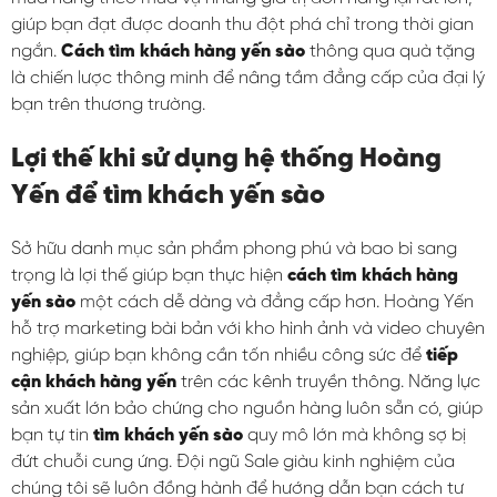
giúp bạn đạt được doanh thu đột phá chỉ trong thời gian
ngắn.
Cách tìm khách hàng yến sào
thông qua quà tặng
là chiến lược thông minh để nâng tầm đẳng cấp của đại lý
bạn trên thương trường.
Lợi thế khi sử dụng hệ thống Hoàng
Yến để tìm khách yến sào
Sở hữu danh mục sản phẩm phong phú và bao bì sang
trọng là lợi thế giúp bạn thực hiện
cách tìm khách hàng
yến sào
một cách dễ dàng và đẳng cấp hơn. Hoàng Yến
hỗ trợ marketing bài bản với kho hình ảnh và video chuyên
nghiệp, giúp bạn không cần tốn nhiều công sức để
tiếp
cận khách hàng yến
trên các kênh truyền thông. Năng lực
sản xuất lớn bảo chứng cho nguồn hàng luôn sẵn có, giúp
bạn tự tin
tìm khách yến sào
quy mô lớn mà không sợ bị
đứt chuỗi cung ứng. Đội ngũ Sale giàu kinh nghiệm của
chúng tôi sẽ luôn đồng hành để hướng dẫn bạn cách tư