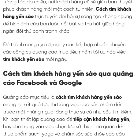
tương tác đa chiều, nơi khách hàng cũ sẽ giúp bạn thuyết
phục khách hàng mới một cách tự nhiên.
Cách tìm khách
hàng yến sào
trực tuyến đòi hỏi sự sáng tạo không ngừng
để hình ảnh của bạn luôn nổi bật và thu hút giữa hàng
ngàn đối thủ cạnh tranh khác.
Để thành công rực rỡ, đại lý cần kết hợp nhuần nhuyễn
các công cụ quảng cáo mục tiêu nhằm tối ưu hóa việc
tìm khách yến sào
mỗi ngày.
Cách tìm khách hàng yến sào qua quảng
cáo Facebook và Google
Quảng cáo mục tiêu là
cách tìm khách hàng yến sào
mang lại kết quả tức thì bằng việc đưa sản phẩm đến
trước mặt những người đang thực sự có nhu cầu tìm kiếm.
Khi bạn thiết lập quảng cáo để
tiếp cận khách hàng yến
,
hãy chú trọng vào việc chọn lựa sở thích liên quan đến
thực phẩm sạch, yoga và chăm sóc sức khỏe cao cấp.