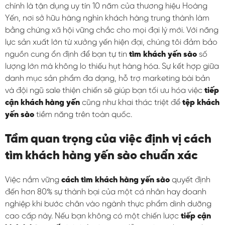
chính là tận dụng uy tín 10 năm của thương hiệu Hoàng
Yến, nơi sở hữu hàng nghìn khách hàng trung thành làm
bằng chứng xã hội vững chắc cho mọi đại lý mới. Với năng
lực sản xuất lớn từ xưởng yến hiện đại, chúng tôi đảm bảo
nguồn cung ổn định để bạn tự tin
tìm khách yến sào
số
lượng lớn mà không lo thiếu hụt hàng hóa. Sự kết hợp giữa
danh mục sản phẩm đa dạng, hỗ trợ marketing bài bản
và đội ngũ sale thiện chiến sẽ giúp bạn tối ưu hóa việc
tiếp
cận khách hàng yến
cũng như khai thác triệt để
tệp khách
yến sào
tiềm năng trên toàn quốc.
Tầm quan trọng của việc định vị cách
tìm khách hàng yến sào chuẩn xác
Việc nắm vững
cách tìm khách hàng yến sào
quyết định
đến hơn 80% sự thành bại của một cá nhân hay doanh
nghiệp khi bước chân vào ngành thực phẩm dinh dưỡng
cao cấp này. Nếu bạn không có một chiến lược
tiếp cận