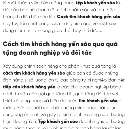
là một thành viên tiềm năng trong
tệp khách yến sào
lâu
dài của bạn nếu bạn biết cách chăm sóc và thu thập
thông tin liên hệ khéo léo.
Cách tìm khách hàng yến sào
này tuy tốn chút công sức nhưng hiệu quả về mặt xây
dựng niềm tin là không gì có thể thay thế được.
Cách tìm khách hàng yến sào qua quà
tặng doanh nghiệp và đối tác
Xây dựng chính sách riêng cho phân khúc quà tặng là
cách tìm khách hàng yến sào
giúp bạn có được những
đơn hàng sỉ số lượng lớn từ các công ty, xí nghiệp. Bạn nên
tiếp cận khách hàng yến
là các chủ doanh nghiệp bằng
cách tư vấn các gói quà tặng tết, quà tặng đối tác với
thiết kế sang trọng và hiện đại. Việc
tìm khách yến sào
ở
mảng B2B đòi hỏi bạn phải chứng minh được năng lực
cung ứng ổn định và giấy tờ kiểm định rõ ràng của thương
hiệu Hoàng Yến.
Tệp khách yến sào
doanh nghiệp thường
mua hàng theo mùa vụ nhưng giá trị đơn hàng lại rất lớn,