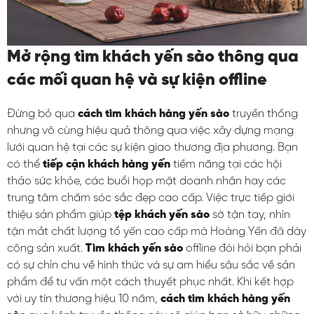
Mở rộng tìm khách yến sào thông qua
các mối quan hệ và sự kiện offline
Đừng bỏ qua
cách tìm khách hàng yến sào
truyền thống
nhưng vô cùng hiệu quả thông qua việc xây dựng mạng
lưới quan hệ tại các sự kiện giao thương địa phương. Bạn
có thể
tiếp cận khách hàng yến
tiềm năng tại các hội
thảo sức khỏe, các buổi họp mặt doanh nhân hay các
trung tâm chăm sóc sắc đẹp cao cấp. Việc trực tiếp giới
thiệu sản phẩm giúp
tệp khách yến sào
sờ tận tay, nhìn
tận mắt chất lượng tổ yến cao cấp mà Hoàng Yến đã dày
công sản xuất.
Tìm khách yến sào
offline đòi hỏi bạn phải
có sự chỉn chu về hình thức và sự am hiểu sâu sắc về sản
phẩm để tư vấn một cách thuyết phục nhất. Khi kết hợp
với uy tín thương hiệu 10 năm,
cách tìm khách hàng yến