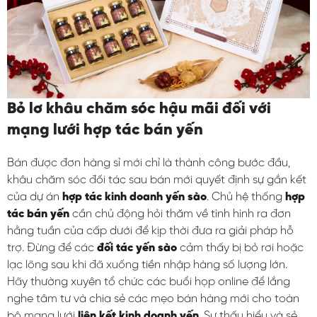
Bỏ lơ khâu chăm sóc hậu mãi đối với
mạng lưới hợp tác bán yến
Bán được đơn hàng sỉ mới chỉ là thành công bước đầu,
khâu chăm sóc đối tác sau bán mới quyết định sự gắn kết
của dự án
hợp tác kinh doanh yến sào
. Chủ hệ thống
hợp
tác bán yến
cần chủ động hỏi thăm về tình hình ra đơn
hằng tuần của cấp dưới để kịp thời đưa ra giải pháp hỗ
trợ. Đừng để các
đối tác yến sào
cảm thấy bị bỏ rơi hoặc
lạc lõng sau khi đã xuống tiền nhập hàng số lượng lớn.
Hãy thường xuyên tổ chức các buổi họp online để lắng
nghe tâm tư và chia sẻ các mẹo bán hàng mới cho toàn
bộ mạng lưới
liên kết kinh doanh yến
. Sự thấu hiểu và sẻ