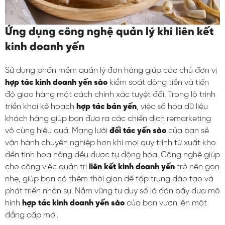
Ứng dụng công nghệ quản lý khi liên kết
kinh doanh yến
Sử dụng phần mềm quản lý đơn hàng giúp các chủ đơn vị
hợp tác kinh doanh yến sào
kiểm soát dòng tiền và tiến
độ giao hàng một cách chính xác tuyệt đối. Trong lộ trình
triển khai kế hoạch
hợp tác bán yến
, việc số hóa dữ liệu
khách hàng giúp bạn đưa ra các chiến dịch remarketing
vô cùng hiệu quả. Mạng lưới
đối tác yến sào
của bạn sẽ
vận hành chuyên nghiệp hơn khi mọi quy trình từ xuất kho
đến tính hoa hồng đều được tự động hóa. Công nghệ giúp
cho công việc quản trị
liên kết kinh doanh yến
trở nên gọn
nhẹ, giúp bạn có thêm thời gian để tập trung đào tạo và
phát triển nhân sự. Nắm vững tư duy số là đòn bẩy đưa mô
hình
hợp tác kinh doanh yến sào
của bạn vươn lên một
đẳng cấp mới.