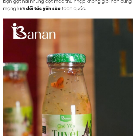
bạn gặt hái những cột mốc thu nhập không giới hạn cùng
mạng lưới
đối tác yến sào
toàn quốc.