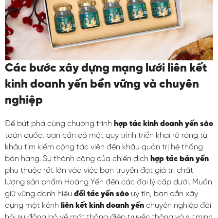
Các bước xây dựng mạng lưới liên kết
kinh doanh yến bền vững và chuyên
nghiệp
Để bứt phá cùng chương trình
hợp tác kinh doanh yến sào
toàn quốc, bạn cần có một quy trình triển khai rõ ràng từ
khâu tìm kiếm cộng tác viên đến khâu quản trị hệ thống
bán hàng. Sự thành công của chiến dịch
hợp tác bán yến
phụ thuộc rất lớn vào việc bạn truyền đạt giá trị chất
lượng sản phẩm Hoàng Yến đến các đại lý cấp dưới. Muốn
giữ vững danh hiệu
đối tác yến sào
uy tín, bạn cần xây
dựng một kênh
liên kết kinh doanh yến
chuyên nghiệp đòi
hỏi sự đồng bộ về mặt thông điệp truyền thông và sự minh