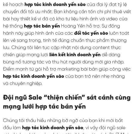
kế hoạch
hợp tác kinh doanh yến sào
của đại lý đạt tỷ lệ
chuyển đổi tối ưu nhất. Bạn không cần tốn chi phí thuê viết
bài hay thiết kế vì đã có kho tư liệu hình ảnh và video của
hệ thống
hợp tác bán yến
Hoàng Yến hỗ trợ. Sự đồng
hành này giúp hình ảnh của các
đối tác yến sào
luôn toát
lên vẻ sang trọng, tinh tế đúng chuẩn thực phẩm thượng
lưu. Chúng tôi liên tục cập nhật nội dung content thực
chiến giúp mạng lưới
liên kết kinh doanh yến
dễ dàng
bùng nổ tương tác và thu hút người dùng mới gia nhập.
Điểm mạnh từ gói hỗ trợ marketing bài bản giúp công việc
hợp tác kinh doanh yến sào
của bạn trở nên nhẹ nhàng
và chuyên nghiệp.
Đội ngũ Sale “thiện chiến” sát cánh cùng
mạng lưới hợp tác bán yến
Chúng tôi thấu hiểu những bỡ ngỡ của bạn khi mới bắt
đầu làm
hợp tác kinh doanh yến sào
, vì vậy đội ngũ sale