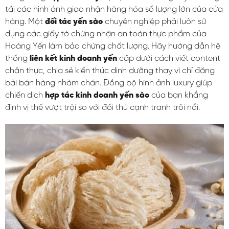
tải các hình ảnh giao nhận hàng hóa số lượng lớn của cửa
hàng. Một
đối tác yến sào
chuyên nghiệp phải luôn sử
dụng các giấy tờ chứng nhận an toàn thực phẩm của
Hoàng Yến làm bảo chứng chất lượng. Hãy hướng dẫn hệ
thống
liên kết kinh doanh yến
cấp dưới cách viết content
chân thực, chia sẻ kiến thức dinh dưỡng thay vì chỉ đăng
bài bán hàng nhàm chán. Đồng bộ hình ảnh luxury giúp
chiến dịch
hợp tác kinh doanh yến sào
của bạn khẳng
định vị thế vượt trội so với đối thủ cạnh tranh trôi nổi.