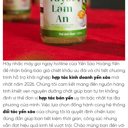
Hãy nhấc máy gọi ngay hotline của Yến Sào Hoàng Yến
để nhận bảng báo giá chiết khấu ưu đãi và chi tiết chương
trình hỗ trợ khởi nghiệp
hợp tác kinh doanh yến sào
mới
nhất năm 2026. Chúng tôi cam kết mang đến nguồn hàng
tinh khiết vẹn nguyên dưỡng chất giúp bạn tự tin khẳng
định vị thế đơn vị
hợp tác bán yến
uy tín bậc nhất tại địa
phương của mình. Việc lựa chọn đồng hành cùng hệ thống
đối tác yến sào
của chúng tôi là quyết định chiến lược
đúng đắn giúp bạn tiết kiệm thời gian, công sức nhưng
vẫn đạt hiệu quả kinh tế vượt trội. Chào mừng bạn đến với