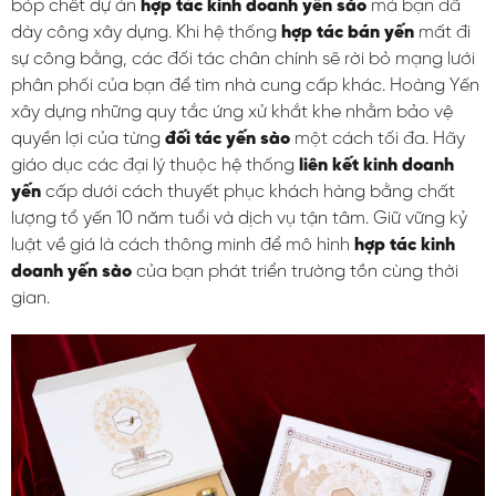
bóp chết dự án
hợp tác kinh doanh yến sào
mà bạn đã
dày công xây dựng. Khi hệ thống
hợp tác bán yến
mất đi
sự công bằng, các đối tác chân chính sẽ rời bỏ mạng lưới
phân phối của bạn để tìm nhà cung cấp khác. Hoàng Yến
xây dựng những quy tắc ứng xử khắt khe nhằm bảo vệ
quyền lợi của từng
đối tác yến sào
một cách tối đa. Hãy
giáo dục các đại lý thuộc hệ thống
liên kết kinh doanh
yến
cấp dưới cách thuyết phục khách hàng bằng chất
lượng tổ yến 10 năm tuổi và dịch vụ tận tâm. Giữ vững kỷ
luật về giá là cách thông minh để mô hình
hợp tác kinh
doanh yến sào
của bạn phát triển trường tồn cùng thời
gian.