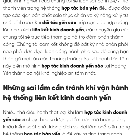
giàu kinh nghiệm của chúng tôi sẽ luôn sát cánh 24/7. Mọi
thành viên trong hệ thống
hợp tác bán yến
đều được đào
tạo các kịch bản chốt sale thực chiến và kỹ năng xử lý từ
chối đỉnh cao. Khi
đối tác yến sào
tiếp cận các hợp đồng
lớn cho kênh
liên kết kinh doanh yến
, các chuyên gia của
chúng tôi sẽ trực tiếp tham gia hỗ trợ đàm phán thành
công. Chúng tôi cam kết không để bất kỳ nhà phân phối
nào phải đơn độc, luôn đồng hành phía sau để cùng bạn
tháo gỡ mọi rào cản thương trường. Sự sát cánh tận tâm
này biến mô hình
hợp tác kinh doanh yến sào
tại Hoàng
Yến thành cơ hội khởi nghiệp an tâm nhất.
Những sai lầm cần tránh khi vận hành
hệ thống liên kết kinh doanh yến
Nhiều nhà điều hành thất bại khi làm
hợp tác kinh doanh
yến sào
vì chạy theo số lượng điểm bán mà buông lỏng
khâu kiểm soát chất lượng dịch vụ. Sai lầm phổ biến trong
hệ thống
hợp tác bán yến
là để xảy ra tình trạng cạnh