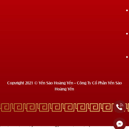
Copyright 2021 © Yến Sào Hoàng Yến - Công Ty Cổ Phần Yến Sào
Hoàng Yến
Deprecated
: Hàm wc_enqueue_js hiện tại
không dùng nữa
từ phiên
bản 10.4.0! Sử dụng wp_add_inline_script để thay thế. in
/usr/local/lsws/yensaohoangyen.com/html/wp-