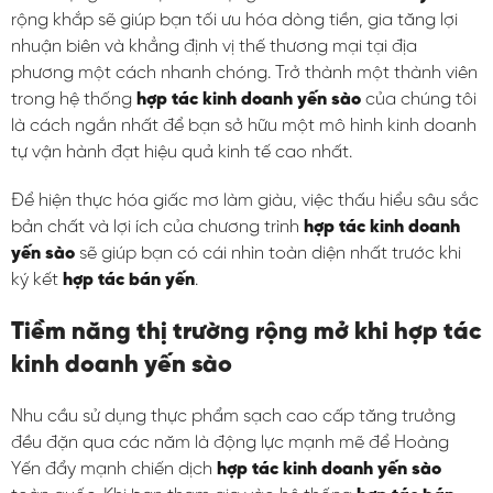
rộng khắp sẽ giúp bạn tối ưu hóa dòng tiền, gia tăng lợi
nhuận biên và khẳng định vị thế thương mại tại địa
phương một cách nhanh chóng. Trở thành một thành viên
trong hệ thống
hợp tác kinh doanh yến sào
của chúng tôi
là cách ngắn nhất để bạn sở hữu một mô hình kinh doanh
tự vận hành đạt hiệu quả kinh tế cao nhất.
Để hiện thực hóa giấc mơ làm giàu, việc thấu hiểu sâu sắc
bản chất và lợi ích của chương trình
hợp tác kinh doanh
yến sào
sẽ giúp bạn có cái nhìn toàn diện nhất trước khi
ký kết
hợp tác bán yến
.
Tiềm năng thị trường rộng mở khi hợp tác
kinh doanh yến sào
Nhu cầu sử dụng thực phẩm sạch cao cấp tăng trưởng
đều đặn qua các năm là động lực mạnh mẽ để Hoàng
Yến đẩy mạnh chiến dịch
hợp tác kinh doanh yến sào