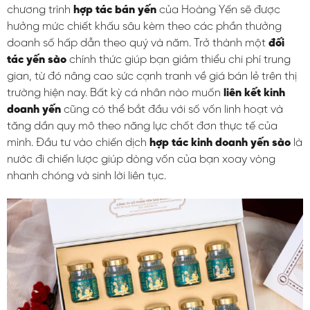
chương trình
hợp tác bán yến
của Hoàng Yến sẽ được
hưởng mức chiết khấu sâu kèm theo các phần thưởng
doanh số hấp dẫn theo quý và năm. Trở thành một
đối
tác yến sào
chính thức giúp bạn giảm thiểu chi phí trung
gian, từ đó nâng cao sức cạnh tranh về giá bán lẻ trên thị
trường hiện nay. Bất kỳ cá nhân nào muốn
liên kết kinh
doanh yến
cũng có thể bắt đầu với số vốn linh hoạt và
tăng dần quy mô theo năng lực chốt đơn thực tế của
mình. Đầu tư vào chiến dịch
hợp tác kinh doanh yến sào
là
nước đi chiến lược giúp dòng vốn của bạn xoay vòng
nhanh chóng và sinh lời liên tục.