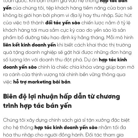
toàn quốc. Khi bạn tham gia vào hệ thống
hợp tác bán
yến
của chúng tôi, tệp khách hàng tiềm năng của bạn sẽ
không bị giới hạn bởi phạm vi địa lý hay thu nhập. Sức hút
của việc trở thành
đối tác yến sào
chiến lược nằm ở tỷ lệ
khách hàng tái mua sắm cực kỳ cao do yến sào là sản
phẩm bổ dưỡng tiêu hao định kỳ hằng tháng. Mỗi mô hình
liên kết kinh doanh yến
khi biết cách khai thác thị trường
quà tặng doanh nghiệp sẽ gặt hái được những đơn hàng
số lượng lớn với doanh thu đột phá. Dự án
hợp tác kinh
doanh yến sào
chính là chiếc chìa khóa vàng giúp bạn mở
ra cánh cửa thịnh vượng tài chính bền vững thông qua
việc
hỗ trợ marketing bài bản
.
Biên độ lợi nhuận hấp dẫn từ chương
trình hợp tác bán yến
Chúng tôi xây dựng chính sách giá sỉ tận xưởng đặc biệt
cho hệ thống
hợp tác kinh doanh yến sào
nhằm tối đa
hóa thu nhập cho người đồng hành. Đối tác tham gia