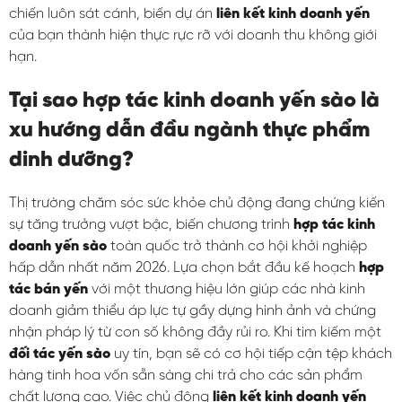
chiến luôn sát cánh, biến dự án
liên kết kinh doanh yến
của bạn thành hiện thực rực rỡ với doanh thu không giới
hạn.
Tại sao hợp tác kinh doanh yến sào là
xu hướng dẫn đầu ngành thực phẩm
dinh dưỡng?
Thị trường chăm sóc sức khỏe chủ động đang chứng kiến
sự tăng trưởng vượt bậc, biến chương trình
hợp tác kinh
doanh yến sào
toàn quốc trở thành cơ hội khởi nghiệp
hấp dẫn nhất năm 2026. Lựa chọn bắt đầu kế hoạch
hợp
tác bán yến
với một thương hiệu lớn giúp các nhà kinh
doanh giảm thiểu áp lực tự gầy dựng hình ảnh và chứng
nhận pháp lý từ con số không đầy rủi ro. Khi tìm kiếm một
đối tác yến sào
uy tín, bạn sẽ có cơ hội tiếp cận tệp khách
hàng tinh hoa vốn sẵn sàng chi trả cho các sản phẩm
chất lượng cao. Việc chủ động
liên kết kinh doanh yến