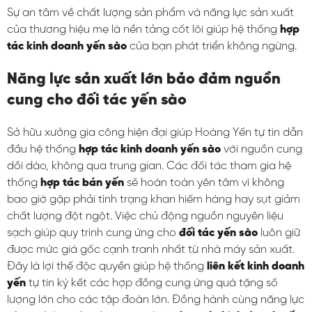
Sự an tâm về chất lượng sản phẩm và năng lực sản xuất
của thương hiệu mẹ là nền tảng cốt lõi giúp hệ thống
hợp
tác kinh doanh yến sào
của bạn phát triển không ngừng.
Năng lực sản xuất lớn bảo đảm nguồn
cung cho đối tác yến sào
Sở hữu xưởng gia công hiện đại giúp Hoàng Yến tự tin dẫn
đầu hệ thống
hợp tác kinh doanh yến sào
với nguồn cung
dồi dào, không qua trung gian. Các đối tác tham gia hệ
thống
hợp tác bán yến
sẽ hoàn toàn yên tâm vì không
bao giờ gặp phải tình trạng khan hiếm hàng hay sụt giảm
chất lượng đột ngột. Việc chủ động nguồn nguyên liệu
sạch giúp quy trình cung ứng cho
đối tác yến sào
luôn giữ
được mức giá gốc cạnh tranh nhất từ nhà máy sản xuất.
Đây là lợi thế độc quyền giúp hệ thống
liên kết kinh doanh
yến
tự tin ký kết các hợp đồng cung ứng quà tặng số
lượng lớn cho các tập đoàn lớn. Đồng hành cùng năng lực