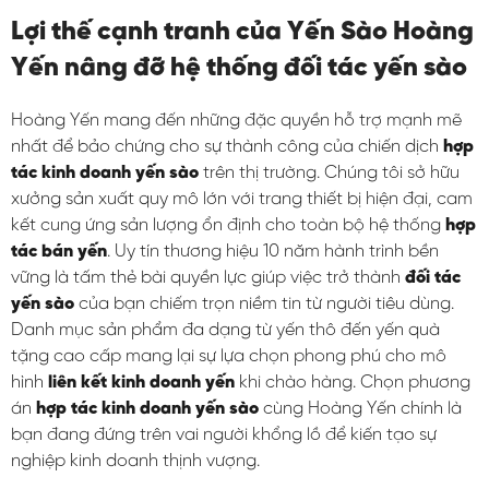
Lợi thế cạnh tranh của Yến Sào Hoàng
Yến nâng đỡ hệ thống đối tác yến sào
Hoàng Yến mang đến những đặc quyền hỗ trợ mạnh mẽ
nhất để bảo chứng cho sự thành công của chiến dịch
hợp
tác kinh doanh yến sào
trên thị trường. Chúng tôi sở hữu
xưởng sản xuất quy mô lớn với trang thiết bị hiện đại, cam
kết cung ứng sản lượng ổn định cho toàn bộ hệ thống
hợp
tác bán yến
. Uy tín thương hiệu 10 năm hành trình bền
vững là tấm thẻ bài quyền lực giúp việc trở thành
đối tác
yến sào
của bạn chiếm trọn niềm tin từ người tiêu dùng.
Danh mục sản phẩm đa dạng từ yến thô đến yến quà
tặng cao cấp mang lại sự lựa chọn phong phú cho mô
hình
liên kết kinh doanh yến
khi chào hàng. Chọn phương
án
hợp tác kinh doanh yến sào
cùng Hoàng Yến chính là
bạn đang đứng trên vai người khổng lồ để kiến tạo sự
nghiệp kinh doanh thịnh vượng.