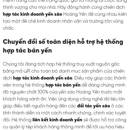
mệnh nâng cao thể trạng quốc gia và mang lại cuộc sống
thịnh vượng cho mọi nhà. Hãy đồng hành cùng chiến dịch
hợp tác kinh doanh yến sào
Hoàng Yến để cùng nhau kiến
tạo một đế chế kinh doanh nhân văn và trường tồn vững
chắc.
Chuyển đổi số toàn diện hỗ trợ hệ thống
hợp tác bán yến
Chúng tôi đang tích hợp hệ thống truy xuất nguồn gốc
bằng mã QR cho toàn bộ danh mục sản phẩm của chiến
dịch
hợp tác kinh doanh yến sào
. Điều này giúp các thành
viên trong hệ thống
hợp tác bán yến
dễ dàng chứng minh
độ nguyên chất 100% của yến sào Hoàng Yến trước mắt
khách hàng sành ăn. Việc ứng dụng công nghệ dữ liệu lớn
giúp điều tiết nguồn hàng đến các
đối tác yến sào
ở các
tỉnh thành diễn ra một cách nhanh chóng, chính xác tuyệt
đối. Hệ thống
liên kết kinh doanh yến
sẽ được hỗ trợ công
cụ quản lý tệp khách hàng thông minh để tối ưu hóa hiệu