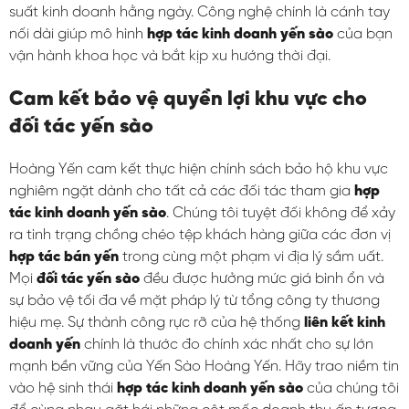
suất kinh doanh hằng ngày. Công nghệ chính là cánh tay
nối dài giúp mô hình
hợp tác kinh doanh yến sào
của bạn
vận hành khoa học và bắt kịp xu hướng thời đại.
Cam kết bảo vệ quyền lợi khu vực cho
đối tác yến sào
Hoàng Yến cam kết thực hiện chính sách bảo hộ khu vực
nghiêm ngặt dành cho tất cả các đối tác tham gia
hợp
tác kinh doanh yến sào
. Chúng tôi tuyệt đối không để xảy
ra tình trạng chồng chéo tệp khách hàng giữa các đơn vị
hợp tác bán yến
trong cùng một phạm vi địa lý sầm uất.
Mọi
đối tác yến sào
đều được hưởng mức giá bình ổn và
sự bảo vệ tối đa về mặt pháp lý từ tổng công ty thương
hiệu mẹ. Sự thành công rực rỡ của hệ thống
liên kết kinh
doanh yến
chính là thước đo chính xác nhất cho sự lớn
mạnh bền vững của Yến Sào Hoàng Yến. Hãy trao niềm tin
vào hệ sinh thái
hợp tác kinh doanh yến sào
của chúng tôi