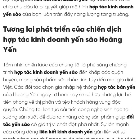
chia chu đáo là bí quyết giúp mô hình
hợp tác kinh doanh
yến sào
của bạn luôn tràn đầy năng lượng tăng trưởng.
Tương lai phát triển của chiến dịch
hợp tác kinh doanh yến sào Hoàng
Yến
Tầm nhìn chiến lược của chúng tôi là phủ sóng chương
trình
hợp tác kinh doanh yến sào
đến khắp các quận
huyện, mang sản phẩm sức khỏe tinh túy đến mọi gia đình
Việt. Các đối tác chọn gia nhập hệ thống
hợp tác bán yến
của Hoàng Yến ngay từ hôm nay sẽ sở hữu những lợi thế
tiên phong về thị phần và tệp khách hàng vùng độc
quyền. Chúng tôi liên tục cải tiến công nghệ sinh học tại
xưởng sản xuất để đưa ra những dòng sản phẩm giúp
đối
tác yến sào
có giá trị vi chất đột phá nhất. Sự lớn mạnh
của cộng đồng
liên kết kinh doanh yến
gắn liền với sứ