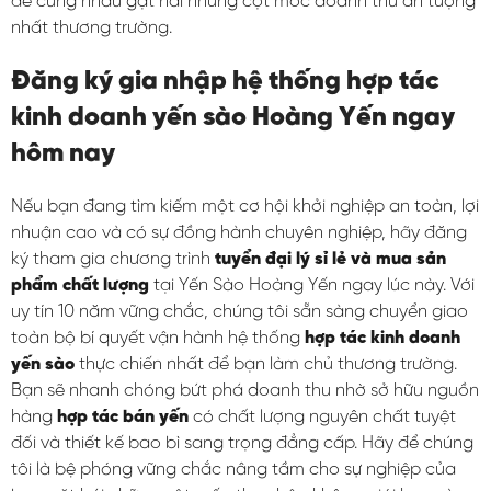
để cùng nhau gặt hái những cột mốc doanh thu ấn tượng
nhất thương trường.
Đăng ký gia nhập hệ thống hợp tác
kinh doanh yến sào Hoàng Yến ngay
hôm nay
Nếu bạn đang tìm kiếm một cơ hội khởi nghiệp an toàn, lợi
nhuận cao và có sự đồng hành chuyên nghiệp, hãy đăng
ký tham gia chương trình
tuyển đại lý sỉ lẻ và mua sản
phẩm chất lượng
tại Yến Sào Hoàng Yến ngay lúc này. Với
uy tín 10 năm vững chắc, chúng tôi sẵn sàng chuyển giao
toàn bộ bí quyết vận hành hệ thống
hợp tác kinh doanh
yến sào
thực chiến nhất để bạn làm chủ thương trường.
Bạn sẽ nhanh chóng bứt phá doanh thu nhờ sở hữu nguồn
hàng
hợp tác bán yến
có chất lượng nguyên chất tuyệt
đối và thiết kế bao bì sang trọng đẳng cấp. Hãy để chúng
tôi là bệ phóng vững chắc nâng tầm cho sự nghiệp của