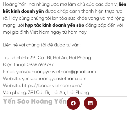
Hoàng Yến, nơi những ước mơ làm chủ của các đơn vị
liên
kết kinh doanh yến
được chắp cánh thành hiện thực rực
rỡ. Hãy cùng chúng tôi lan tỏa sức khỏe vàng và mở rộng
mạng lưới
hợp tác kinh doanh yến sào
đẳng cấp đến với
mọi gia đình Việt Nam ngay từ hôm nay!
Liên hệ với chúng tôi để được tư vấn:
Trụ sở chính: 391 Cát Bi, Hải An, Hải Phòng
Điện thoại: 0938.699.797
Email: yensaohoangyenvietnam@gmail.com
Website: yensaohoangyenvietnam.com
Website:
https://bananvietnam.com/
Văn phòng: 391 Cát Bi, Hải An, Hải Phòng
Yến Sào Hoàng Yến