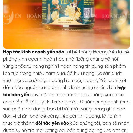
Hợp tác kinh doanh yến sào
tại hệ thống Hoàng Yến là bệ
phóng kinh doanh hoàn hảo nhờ “bằng chứng xã hội”
vững chắc từ hàng nghìn khách hàng tin dùng sản phẩm
liên tục trong nhiều năm qua. Sở hữu năng lực sản xuất
vượt trội và xưởng gia công hiện đại, Hoàng Yến cam kết
đảm bảo nguồn cung ổn định để phục vụ chiến dịch
hợp
tác bán yến
quy mô lớn mà không lo đứt hàng vào mùa
cao điểm lễ Tết. Uy tín thương hiệu 10 năm cùng danh mục
sản phẩm đa dạng, bao bì bắt mắt sang trọng giúp các
đơn vị phân phối dễ dàng tiếp cận thị trường. Khi chính
thức trở thành
đối tác yến sào
của chúng tôi, bạn sẽ nhận
được sự hỗ trợ marketing bài bản cùng đội ngũ sale thiện