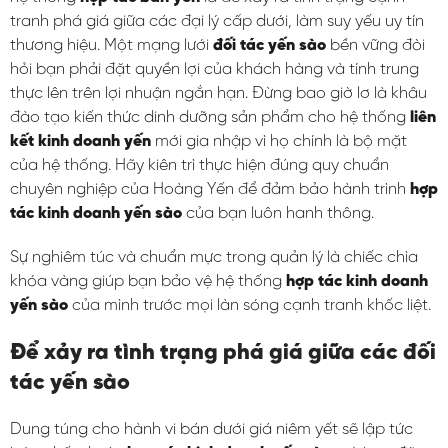
tranh phá giá giữa các đại lý cấp dưới, làm suy yếu uy tín
thương hiệu. Một mạng lưới
đối tác yến sào
bền vững đòi
hỏi bạn phải đặt quyền lợi của khách hàng và tính trung
thực lên trên lợi nhuận ngắn hạn. Đừng bao giờ lơ là khâu
đào tạo kiến thức dinh dưỡng sản phẩm cho hệ thống
liên
kết kinh doanh yến
mới gia nhập vì họ chính là bộ mặt
của hệ thống. Hãy kiên trì thực hiện đúng quy chuẩn
chuyên nghiệp của Hoàng Yến để đảm bảo hành trình
hợp
tác kinh doanh yến sào
của bạn luôn hanh thông.
Sự nghiêm túc và chuẩn mực trong quản lý là chiếc chìa
khóa vàng giúp bạn bảo vệ hệ thống
hợp tác kinh doanh
yến sào
của mình trước mọi làn sóng cạnh tranh khốc liệt.
Để xảy ra tình trạng phá giá giữa các đối
tác yến sào
Dung túng cho hành vi bán dưới giá niêm yết sẽ lập tức