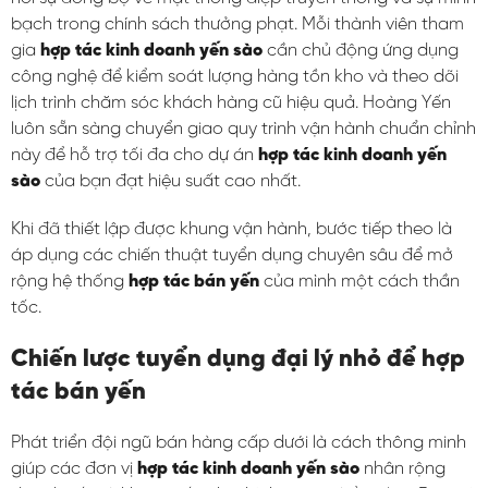
bạch trong chính sách thưởng phạt. Mỗi thành viên tham
gia
hợp tác kinh doanh yến sào
cần chủ động ứng dụng
công nghệ để kiểm soát lượng hàng tồn kho và theo dõi
lịch trình chăm sóc khách hàng cũ hiệu quả. Hoàng Yến
luôn sẵn sàng chuyển giao quy trình vận hành chuẩn chỉnh
này để hỗ trợ tối đa cho dự án
hợp tác kinh doanh yến
sào
của bạn đạt hiệu suất cao nhất.
Khi đã thiết lập được khung vận hành, bước tiếp theo là
áp dụng các chiến thuật tuyển dụng chuyên sâu để mở
rộng hệ thống
hợp tác bán yến
của mình một cách thần
tốc.
Chiến lược tuyển dụng đại lý nhỏ để hợp
tác bán yến
Phát triển đội ngũ bán hàng cấp dưới là cách thông minh
giúp các đơn vị
hợp tác kinh doanh yến sào
nhân rộng