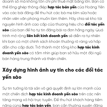
doanh số mà không tốn chi phí thuê mặt bằng lớn. Bạn có
thể lồng ghép thông điệp
hợp tác bán yến
của Hoàng Yến
vào các bài đăng để thu hút các bà mẹ bỉm sữa hoặc
nhân viên văn phòng muốn làm thêm. Hãy chia sẻ kho tài
nguyên hình ảnh cao cấp của thương hiệu cho
đối tác yến
sào
của bạn để họ tự tin đăng bài ra đơn hằng ngày. Quá
trình mở rộng
liên kết kinh doanh yến
sẽ diễn ra tự nhiên
khi bạn có một chính sách khoán thưởng rõ ràng và hấp
dẫn cho cấp dưới. Trở thành một tổng kho
hợp tác kinh
doanh yến sào
có tầm nhìn giúp bạn sở hữu một đội ngũ
bán hàng trung thành và thiện chiến.
Xây dựng hình ảnh uy tín cho các đối tác
yến sào
Sự tin tưởng là tài sản vô giá quyết định sự lớn mạnh của
một chiến dịch
hợp tác kinh doanh yến sào
trên các nền
tảng mạng xã hội trực tuyến. Để thu hút khách hàng tiềm
năng cùng
hợp tác bán yến
, bạn cần thường xuyên đăng