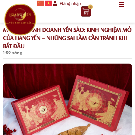
Đăng nhập
0
MÔ HÌNH KINH DOANH YẾN SÀO: KINH NGHIỆM MỞ
CỬA HÀNG YẾN – NHỮNG SAI LẦM CẦN TRÁNH KHI
BẮT ĐẦU
1:59 sáng