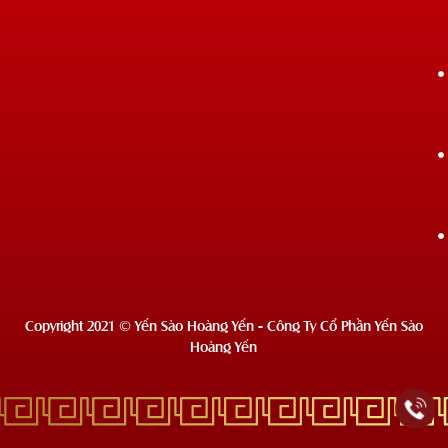
Copyright 2021 © Yến Sào Hoàng Yến - Công Ty Cổ Phần Yến Sào
Hoàng Yến
Deprecated
: Hàm wc_enqueue_js hiện tại
không dùng nữa
từ phiên