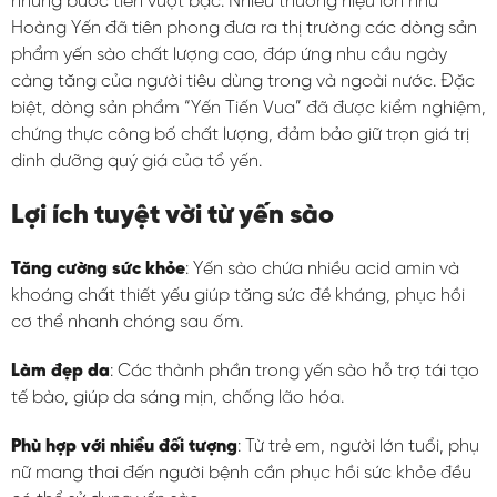
những bước tiến vượt bậc. Nhiều thương hiệu lớn như
Hoàng Yến đã tiên phong đưa ra thị trường các dòng sản
phẩm yến sào chất lượng cao, đáp ứng nhu cầu ngày
càng tăng của người tiêu dùng trong và ngoài nước. Đặc
biệt, dòng sản phẩm “Yến Tiến Vua” đã được kiểm nghiệm,
chứng thực công bố chất lượng, đảm bảo giữ trọn giá trị
dinh dưỡng quý giá của tổ yến
.
Lợi ích tuyệt vời từ yến sào
Tăng cường sức khỏe
: Yến sào chứa nhiều acid amin và
khoáng chất thiết yếu giúp tăng sức đề kháng, phục hồi
cơ thể nhanh chóng sau ốm.
Làm đẹp da
: Các thành phần trong yến sào hỗ trợ tái tạo
tế bào, giúp da sáng mịn, chống lão hóa.
Phù hợp với nhiều đối tượng
: Từ trẻ em, người lớn tuổi, phụ
nữ mang thai đến người bệnh cần phục hồi sức khỏe đều