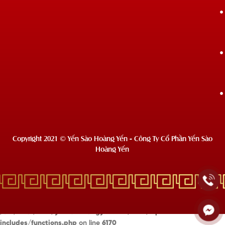
Copyright 2021 © Yến Sào Hoàng Yến - Công Ty Cổ Phần Yến Sào
Hoàng Yến
Deprecated
: Hàm wc_enqueue_js hiện tại
không dùng nữa
từ phiên
bản 10.4.0! Sử dụng wp_add_inline_script để thay thế. in
/usr/local/lsws/yensaohoangyen.com/html/wp-
includes/functions.php
on line
6170