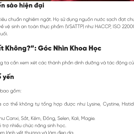
n sào hiện đại
 tiêu chuẩn nghiêm ngặt. Họ sử dụng nguồn nước sạch đạt chuẩ
về vệ sinh an toàn thực phẩm (VSATTP) như HACCP, ISO 22000
uối.
ất Không?”: Góc Nhìn Khoa Học
 ta cần xem xét các thành phần dinh dưỡng và tác động của 
ổ yến
, bao gồm:
 thể không tự tổng hợp được như Lysine, Cystine, Histidine,
ư Canxi, Sắt, Kẽm, Đồng, Selen, Kali, Magie.
trợ nhiều chức năng sinh học.
làm lành vết thương và làm đẹp da.