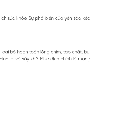
 ích sức khỏe. Sự phổ biến của yến sào kéo
 loại bỏ hoàn toàn lông chim, tạp chất, bụi
nh lại và sấy khô. Mục đích chính là mang