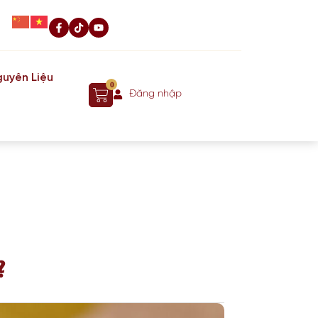
uyên Liệu
0
Đăng nhập
?