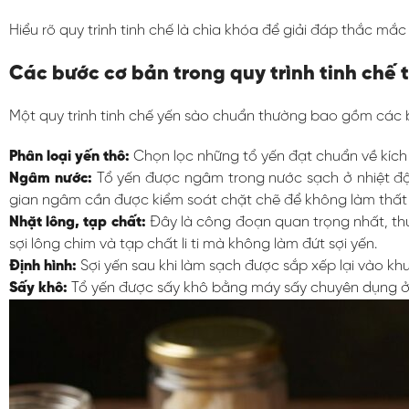
Hiểu rõ quy trình tinh chế là chìa khóa để giải đáp thắc m
Các bước cơ bản trong quy trình tinh chế 
Một quy trình tinh chế yến sào chuẩn thường bao gồm các 
Phân loại yến thô:
Chọn lọc những tổ yến đạt chuẩn về kích 
Ngâm nước:
Tổ yến được ngâm trong nước sạch ở nhiệt độ 
gian ngâm cần được kiểm soát chặt chẽ để không làm thất
Nhặt lông, tạp chất:
Đây là công đoạn quan trọng nhất, thư
sợi lông chim và tạp chất li ti mà không làm đứt sợi yến.
Định hình:
Sợi yến sau khi làm sạch được sắp xếp lại vào kh
Sấy khô:
Tổ yến được sấy khô bằng máy sấy chuyên dụng ở 