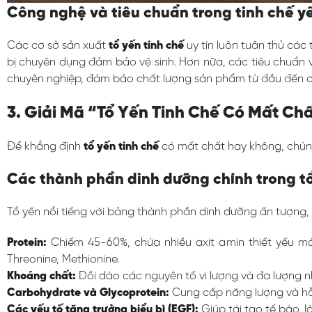
Công nghệ và tiêu chuẩn trong tinh chế yế
Các cơ sở sản xuất
tổ yến tinh chế
uy tín luôn tuân thủ các
bị chuyên dụng đảm bảo vệ sinh. Hơn nữa, các tiêu chuẩn 
chuyên nghiệp, đảm bảo chất lượng sản phẩm từ đầu đến c
3. Giải Mã “Tổ Yến Tinh Chế Có Mất Ch
Để khẳng định
tổ yến tinh chế
có mất chất hay không, chúng
Các thành phần dinh dưỡng chính trong t
Tổ yến nổi tiếng với bảng thành phần dinh dưỡng ấn tượng
Protein:
Chiếm 45-60%, chứa nhiều axit amin thiết yếu mà cơ
Threonine, Methionine.
Khoáng chất:
Dồi dào các nguyên tố vi lượng và đa lượng nh
Carbohydrate và Glycoprotein:
Cung cấp năng lượng và hỗ 
Các yếu tố tăng trưởng biểu bì (EGF):
Giúp tái tạo tế bào, 