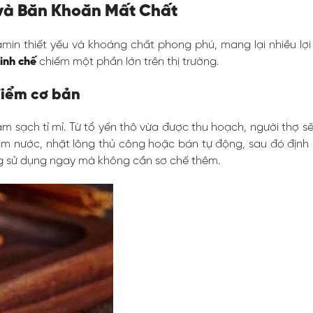
ế và Băn Khoăn Mất Chất
amin thiết yếu và khoáng chất phong phú, mang lại nhiều lợi
tinh chế
chiếm một phần lớn trên thị trường.
điểm cơ bản
àm sạch tỉ mỉ. Từ tổ yến thô vừa được thu hoạch, người thợ sẽ
 nước, nhặt lông thủ công hoặc bán tự động, sau đó định hì
ùng sử dụng ngay mà không cần sơ chế thêm.