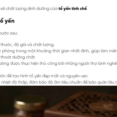
ắc về chất lượng dinh dưỡng của
tổ yến tinh chế
.
tổ yến
bước sau:
thước, độ già và chất lượng.
phòng trong một khoảng thời gian nhất định, giúp làm mềm 
 thoát dưỡng chất.
ờng được thực hiện thủ công bởi những người thợ lành nghề,
uôn để tạo hình tổ yến đẹp mắt và nguyên vẹn.
nhiệt độ thấp, đảm bảo độ ẩm tiêu chuẩn để bảo quản lâu 