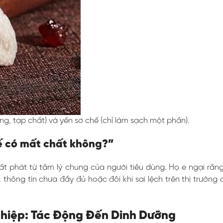
ng, tạp chất) và yến sơ chế (chỉ làm sạch một phần).
ế có mất chất không?”
t phát từ tâm lý chung của người tiêu dùng. Họ e ngại rằn
, thông tin chưa đầy đủ hoặc đôi khi sai lệch trên thị trườ
ghiệp: Tác Động Đến Dinh Dưỡng