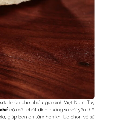
ức khỏe cho nhiều gia đình Việt Nam. Tuy
 chế
có mất chất dinh dưỡng so với yến thô
gia, giúp bạn an tâm hơn khi lựa chọn và sử