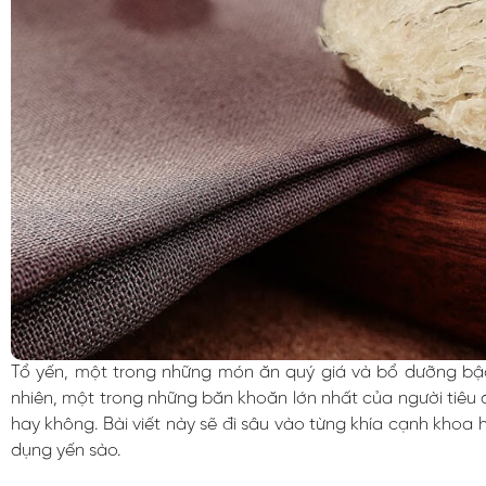
Tổ yến, một trong những món ăn quý giá và bổ dưỡng bậc 
nhiên, một trong những băn khoăn lớn nhất của người tiêu 
hay không. Bài viết này sẽ đi sâu vào từng khía cạnh khoa 
dụng yến sào.