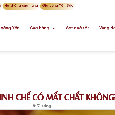
g
Hệ thống cửa hàng
Gia công Yến Sào
Hoàng Yến
Cửa hàng
Set quà tết
Vùng Ng
TINH CHẾ CÓ MẤT CHẤT KHÔNG
8:51 sáng