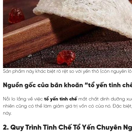
Sản phẩm này khác biệt rõ rệt so với yến thô (còn nguyên lô
Nguồn gốc của băn khoăn “tổ yến tinh ch
Nỗi lo lắng về việc
tổ yến tinh chế
mất chất dinh dưỡng xuấ
nhiên cũng có thể làm giảm giá trị vốn có của nó. Đặc biệt
này.
2. Quy Trình Tinh Chế Tổ Yến Chuyên N