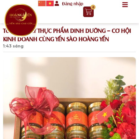
Đăng nhập
0
TUYỂN ĐẠI LÝ THỰC PHẨM DINH DƯỠNG – CƠ HỘI
KINH DOANH CÙNG YẾN SÀO HOÀNG YẾN
1:43 sáng