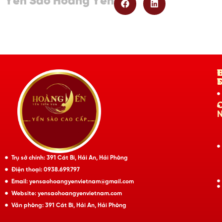
Yến Sào Hoàng Yến
Trụ sở chính: 391 Cát Bi, Hải An, Hải Phòng
Điện thoại: 0938.699.797
Email: yensaohoangyenvietnam@gmail.com
Website: yensaohoangyenvietnam.com
Văn phòng: 391 Cát Bi, Hải An, Hải Phòng