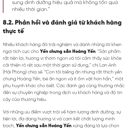
sung dinh dưỡng hiệu quả mà không tốn quá
nhiều thời gian.”
8.2. Phản hồi và đánh giá từ khách hàng
thực tế
Nhiều khách hàng đã trải nghiệm và dành những lời khen
ngợi tích cực cho
Yến chưng sẵn Hoàng Yến
. “Sản phẩm
rất tiện lợi, hương vị thơm ngon và tôi cảm thấy sức khỏe
cải thiện rõ rệt sau một thời gian sử dụng,” chị Lan Anh
(Hải Phòng) chia sẻ. “Con tôi biếng ăn nhưng rất thích yến
chưng Hoàng Yến, bé ăn ngon và ít ốm vặt hơn hẳn,” một
phụ huynh khác cho biết. Các đánh giá cũng thường nhắc
đến sự chuyên nghiệp trong dịch vụ khách hàng và độ tin
cậy của thương hiệu.
Với những ưu điểm vượt trội về hàm lượng dinh dưỡng, sự
tiện lợi, đa dạng hương vị và cam kết chất lượng minh
bạch,
Yến chưng sẵn Hoàng Yến
xứng đáng là lựa chọn