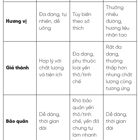
Thường
Đa dạng, tự
Tùy biến
nhiều
Hương vị
nhiên, dễ
theo sở
đường,
uống
thích
hương liệu
nhân tạo
Rất đa
Đa dạng,
dạng,
Hợp lý với
phụ thuộc
thường
Giá thành
chất lượng
loại yến
thấp hơn
và tiện ích
thô/tinh
nhưng chất
chế
lượng cũng
tương ứng
Khó bảo
quản yến
Dễ dàng,
thô/tinh
Dễ dàng,
Bảo quản
thời gian
chế, yến đã
thời gian
dài
chưng tự
dài
làm nhanh