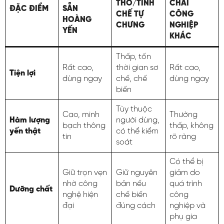
THÔ/TINH
CHAI
ĐẶC ĐIỂM
SẴN
CHẾ TỰ
CÔNG
HOÀNG
CHƯNG
NGHIỆP
YẾN
KHÁC
Thấp, tốn
Rất cao,
thời gian sơ
Rất cao,
Tiện lợi
dùng ngay
chế, chế
dùng ngay
biến
Tùy thuộc
Cao, minh
Thường
Hàm lượng
người dùng,
bạch thông
thấp, không
yến thật
có thể kiểm
tin
rõ ràng
soát
Có thể bị
Giữ trọn vẹn
Giữ nguyên
giảm do
nhờ công
bản nếu
quá trình
Dưỡng chất
nghệ hiện
chế biến
công
đại
đúng cách
nghiệp và
phụ gia