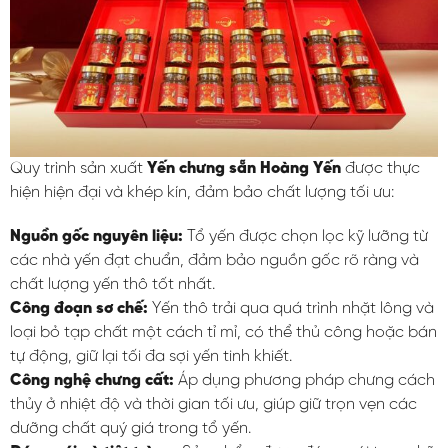
Quy trình sản xuất
Yến chưng sẵn Hoàng Yến
được thực
hiện hiện đại và khép kín, đảm bảo chất lượng tối ưu:
Nguồn gốc nguyên liệu:
Tổ yến được chọn lọc kỹ lưỡng từ
các nhà yến đạt chuẩn, đảm bảo nguồn gốc rõ ràng và
chất lượng yến thô tốt nhất.
Công đoạn sơ chế:
Yến thô trải qua quá trình nhặt lông và
loại bỏ tạp chất một cách tỉ mỉ, có thể thủ công hoặc bán
tự động, giữ lại tối đa sợi yến tinh khiết.
Công nghệ chưng cất:
Áp dụng phương pháp chưng cách
thủy ở nhiệt độ và thời gian tối ưu, giúp giữ trọn vẹn các
dưỡng chất quý giá trong tổ yến.