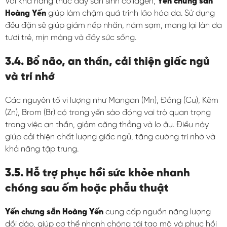
Với khả năng thúc đẩy sản sinh collagen,
Yến chưng sẵn
Hoàng Yến
giúp làm chậm quá trình lão hóa da. Sử dụng
đều đặn sẽ giúp giảm nếp nhăn, nám sạm, mang lại làn da
tươi trẻ, mịn màng và đầy sức sống.
3.4. Bổ não, an thần, cải thiện giấc ngủ
và trí nhớ
Các nguyên tố vi lượng như Mangan (Mn), Đồng (Cu), Kẽm
(Zn), Brom (Br) có trong yến sào đóng vai trò quan trọng
trong việc an thần, giảm căng thẳng và lo âu. Điều này
giúp cải thiện chất lượng giấc ngủ, tăng cường trí nhớ và
khả năng tập trung.
3.5. Hỗ trợ phục hồi sức khỏe nhanh
chóng sau ốm hoặc phẫu thuật
Yến chưng sẵn Hoàng Yến
cung cấp nguồn năng lượng
dồi dào, giúp cơ thể nhanh chóng tái tạo mô và phục hồi