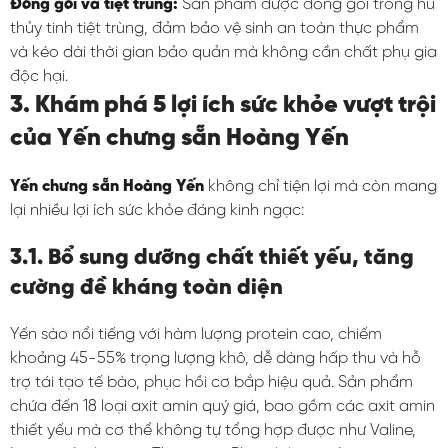
Đóng gói và tiệt trùng:
Sản phẩm được đóng gói trong hũ
thủy tinh tiệt trùng, đảm bảo vệ sinh an toàn thực phẩm
và kéo dài thời gian bảo quản mà không cần chất phụ gia
độc hại.
3. Khám phá 5 lợi ích sức khỏe vượt trội
của Yến chưng sẵn Hoàng Yến
Yến chưng sẵn Hoàng Yến
không chỉ tiện lợi mà còn mang
lại nhiều lợi ích sức khỏe đáng kinh ngạc:
3.1. Bổ sung dưỡng chất thiết yếu, tăng
cường đề kháng toàn diện
Yến sào nổi tiếng với hàm lượng protein cao, chiếm
khoảng 45-55% trọng lượng khô, dễ dàng hấp thu và hỗ
trợ tái tạo tế bào, phục hồi cơ bắp hiệu quả. Sản phẩm
chứa đến 18 loại axit amin quý giá, bao gồm các axit amin
thiết yếu mà cơ thể không tự tổng hợp được như Valine,