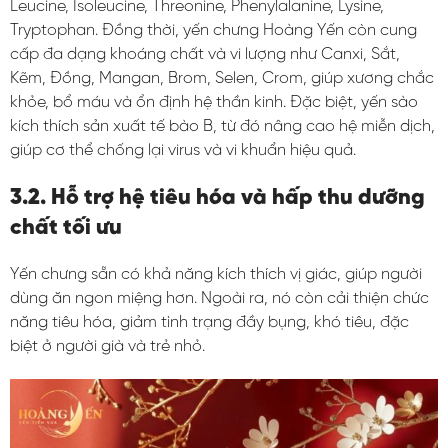
Leucine, Isoleucine, Threonine, Phenylalanine, Lysine,
Tryptophan. Đồng thời, yến chưng Hoàng Yến còn cung
cấp đa dạng khoáng chất và vi lượng như Canxi, Sắt,
Kẽm, Đồng, Mangan, Brom, Selen, Crom, giúp xương chắc
khỏe, bổ máu và ổn định hệ thần kinh. Đặc biệt, yến sào
kích thích sản xuất tế bào B, từ đó nâng cao hệ miễn dịch,
giúp cơ thể chống lại virus và vi khuẩn hiệu quả.
3.2. Hỗ trợ hệ tiêu hóa và hấp thu dưỡng
chất tối ưu
Yến chưng sẵn có khả năng kích thích vị giác, giúp người
dùng ăn ngon miệng hơn. Ngoài ra, nó còn cải thiện chức
năng tiêu hóa, giảm tình trạng đầy bụng, khó tiêu, đặc
biệt ở người già và trẻ nhỏ.