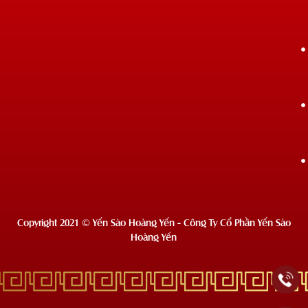
Copyright 2021 © Yến Sào Hoàng Yến - Công Ty Cổ Phần Yến Sào
Hoàng Yến
Deprecated
: Hàm wc_enqueue_js hiện tại
không dùng nữa
từ phiên