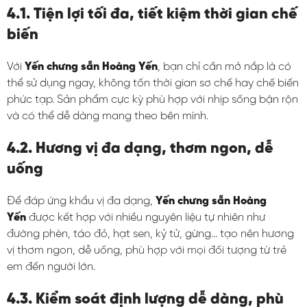
4.1. Tiện lợi tối đa, tiết kiệm thời gian chế
biến
Với
Yến chưng sẵn Hoàng Yến
, bạn chỉ cần mở nắp là có
thể sử dụng ngay, không tốn thời gian sơ chế hay chế biến
phức tạp. Sản phẩm cực kỳ phù hợp với nhịp sống bận rộn
và có thể dễ dàng mang theo bên mình.
4.2. Hương vị đa dạng, thơm ngon, dễ
uống
Để đáp ứng khẩu vị đa dạng,
Yến chưng sẵn Hoàng
Yến
được kết hợp với nhiều nguyên liệu tự nhiên như
đường phèn, táo đỏ, hạt sen, kỷ tử, gừng… tạo nên hương
vị thơm ngon, dễ uống, phù hợp với mọi đối tượng từ trẻ
em đến người lớn.
4.3. Kiểm soát định lượng dễ dàng, phù