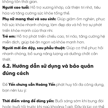
không tốn thời gian.
Người cao tuổi:
Hỗ trợ xương khớp, cải thiện trí nhớ, tiêu
hóa và tăng cường sức khỏe tổng thể.
Phụ nữ mang thai và sau sinh:
Giúp giảm ốm nghén, phục
hồi sức khỏe nhanh chóng, làm đẹp da và hỗ trợ sự phát
triển khỏe mạnh của thai nhi.
Trẻ em:
Hỗ trợ phát triển chiều cao, trí não, tăng cường hệ
miễn dịch, giúp bé ăn ngon và khỏe mạnh hơn.
Người mới ốm dậy, sau phẫu thuật:
Giúp cơ thể phục hồi
nhanh chóng, bổ sung năng lượng và dưỡng chất cần
thiết.
6.2. Hướng dẫn sử dụng và bảo quản
đúng cách
Để
Yến chưng sẵn Hoàng Yến
phát huy tối đa công dụng,
bạn nên lưu ý:
Thời điểm vàng để dùng yến:
Buổi sáng sớm khi bụng đói
hoặc buổi tối trước khi ngủ khoảng 1 giờ. Đây là lúc cơ thể