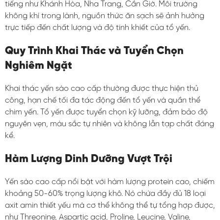
tiếng như Khánh Hòa, Nha Trang, Cần Giờ. Môi trường
không khí trong lành, nguồn thức ăn sạch sẽ ảnh hưởng
trực tiếp đến chất lượng và độ tinh khiết của tổ yến.
Quy Trình Khai Thác và Tuyển Chọn
Nghiêm Ngặt
Khai thác yến sào cao cấp thường được thực hiện thủ
công, hạn chế tối đa tác động đến tổ yến và quần thể
chim yến. Tổ yến được tuyển chọn kỹ lưỡng, đảm bảo độ
nguyên vẹn, màu sắc tự nhiên và không lẫn tạp chất đáng
kể.
Hàm Lượng Dinh Dưỡng Vượt Trội
Yến sào cao cấp nổi bật với hàm lượng protein cao, chiếm
khoảng 50-60% trọng lượng khô. Nó chứa đầy đủ 18 loại
axit amin thiết yếu mà cơ thể không thể tự tổng hợp được,
như Threonine, Aspartic acid, Proline, Leucine, Valine,