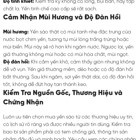
Độ tinh khiết:
Kiểm tra kỹ không có lông, bụi bẩn, hay tạp
chất lạ. Yến tinh chế cao cấp sẽ rất sạch.
Cảm Nhận Mùi Hương và Độ Đàn Hồi
Mùi hương:
Yến sào thật có mùi tanh nhẹ đặc trưng của
nước bọt chim yến, tương tự mùi lòng trắng trứng hoặc
mùi biển. Mùi này sẽ rõ hơn khi ngâm nước. Ngược lại, yến
giả thường không mùi hoặc có mùi hóa chất, mùi ngọt.
Độ đàn hồi:
Khi cầm yến khô, cảm thấy giòn nhưng không
dễ vỡ vụn. Yến giả thường mềm, dẻo hoặc có độ đàn hồi
bất thường. Sau khi ngâm, sợi yến thật dai, có độ đàn hồi
tốt, không dễ đứt hay tan thành keo.
Kiểm Tra Nguồn Gốc, Thương Hiệu và
Chứng Nhận
Luôn ưu tiên chọn mua yến sào từ các thương hiệu uy tín,
có lịch sử rõ ràng và được nhiều người tin dùng. Kiểm tra
bao bì sản phẩm phải có tem chống giả, thông tin sản
phẩm đầy đủ và minh bạch. Yêu cầu xem các chứng nhận