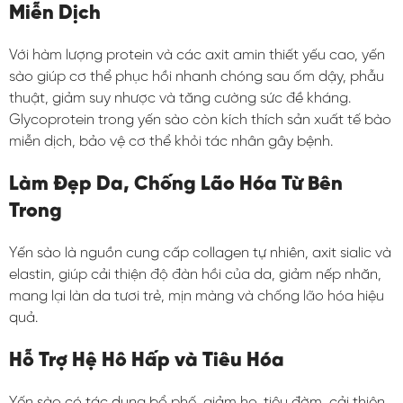
Miễn Dịch
Với hàm lượng protein và các axit amin thiết yếu cao, yến
sào giúp cơ thể phục hồi nhanh chóng sau ốm dậy, phẫu
thuật, giảm suy nhược và tăng cường sức đề kháng.
Glycoprotein trong yến sào còn kích thích sản xuất tế bào
miễn dịch, bảo vệ cơ thể khỏi tác nhân gây bệnh.
Làm Đẹp Da, Chống Lão Hóa Từ Bên
Trong
Yến sào là nguồn cung cấp collagen tự nhiên, axit sialic và
elastin, giúp cải thiện độ đàn hồi của da, giảm nếp nhăn,
mang lại làn da tươi trẻ, mịn màng và chống lão hóa hiệu
quả.
Hỗ Trợ Hệ Hô Hấp và Tiêu Hóa
Yến sào có tác dụng bổ phế, giảm ho, tiêu đờm, cải thiện