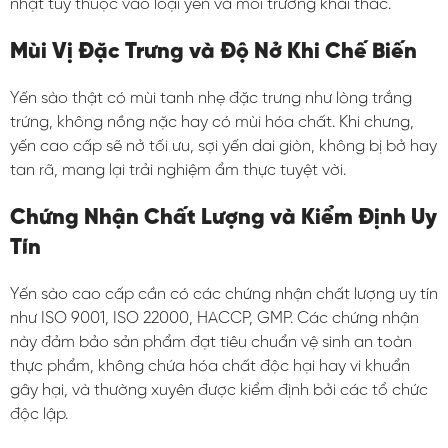
nhạt tùy thuộc vào loại yến và môi trường khai thác.
Mùi Vị Đặc Trưng và Độ Nở Khi Chế Biến
Yến sào thật có mùi tanh nhẹ đặc trưng như lòng trắng
trứng, không nồng nặc hay có mùi hóa chất. Khi chưng,
yến cao cấp sẽ nở tối ưu, sợi yến dai giòn, không bị bở hay
tan rã, mang lại trải nghiệm ẩm thực tuyệt vời.
Chứng Nhận Chất Lượng và Kiểm Định Uy
Tín
Yến sào cao cấp cần có các chứng nhận chất lượng uy tín
như ISO 9001, ISO 22000, HACCP, GMP. Các chứng nhận
này đảm bảo sản phẩm đạt tiêu chuẩn vệ sinh an toàn
thực phẩm, không chứa hóa chất độc hại hay vi khuẩn
gây hại, và thường xuyên được kiểm định bởi các tổ chức
độc lập.