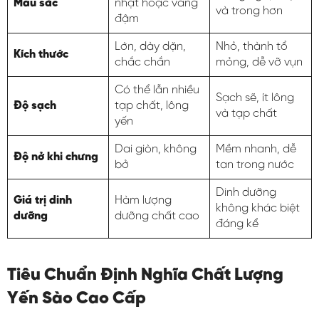
Màu sắc
nhạt hoặc vàng
và trong hơn
đậm
Lớn, dày dặn,
Nhỏ, thành tổ
Kích thước
chắc chắn
mỏng, dễ vỡ vụn
Có thể lẫn nhiều
Sạch sẽ, ít lông
Độ sạch
tạp chất, lông
và tạp chất
yến
Dai giòn, không
Mềm nhanh, dễ
Độ nở khi chưng
bở
tan trong nước
Dinh dưỡng
Giá trị dinh
Hàm lượng
không khác biệt
dưỡng
dưỡng chất cao
đáng kể
Tiêu Chuẩn Định Nghĩa Chất Lượng
Yến Sào Cao Cấp