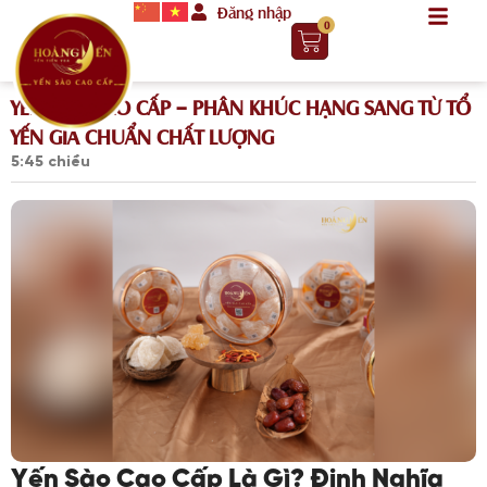
Đăng nhập
0
YẾN SÀO CAO CẤP – PHÂN KHÚC HẠNG SANG TỪ TỔ
YẾN GIÀ CHUẨN CHẤT LƯỢNG
5:45 chiều
Yến Sào Cao Cấp Là Gì? Định Nghĩa