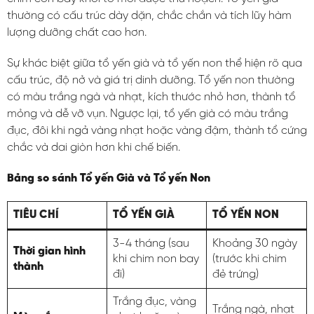
thường có cấu trúc dày dặn, chắc chắn và tích lũy hàm
lượng dưỡng chất cao hơn.
Sự khác biệt giữa tổ yến già và tổ yến non thể hiện rõ qua
cấu trúc, độ nở và giá trị dinh dưỡng. Tổ yến non thường
có màu trắng ngà và nhạt, kích thước nhỏ hơn, thành tổ
mỏng và dễ vỡ vụn. Ngược lại, tổ yến già có màu trắng
đục, đôi khi ngả vàng nhạt hoặc vàng đậm, thành tổ cứng
chắc và dai giòn hơn khi chế biến.
Bảng so sánh Tổ yến Già và Tổ yến Non
TIÊU CHÍ
TỔ YẾN GIÀ
TỔ YẾN NON
3-4 tháng (sau
Khoảng 30 ngày
Thời gian hình
khi chim non bay
(trước khi chim
thành
đi)
đẻ trứng)
Trắng đục, vàng
Trắng ngà, nhạt