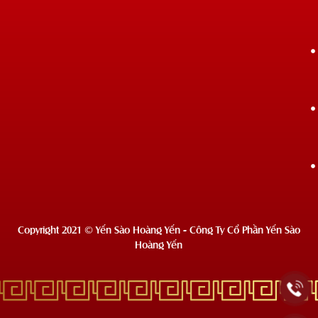
Copyright 2021 © Yến Sào Hoàng Yến - Công Ty Cổ Phần Yến Sào
Hoàng Yến
Deprecated
: Hàm wc_enqueue_js hiện tại
không dùng nữa
từ phiên