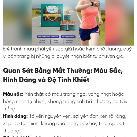
Để tránh mua phải yến sào giả hoặc kém chất lượng, quý
vị cần trang bị những bí quyết nhận biết từ chuyên gia.
Quan Sát Bằng Mắt Thường: Màu Sắc,
Hình Dáng và Độ Tinh Khiết
Màu sắc:
Yến thật có màu trắng ngà, vàng nhạt hoặc
hồng nhạt tự nhiên, không trắng tinh bất thường do tẩy
trắng.
Hình dáng:
Tổ yến nguyên vẹn, sợi yến đan xen rõ ràng,
xếp lớp tự nhiên, không quá bóng bẩy hay thô ráp bất
thường.