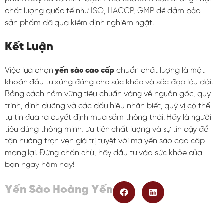
chất lượng quốc tế như
ISO
,
HACCP
,
GMP
để đảm bảo
sản phẩm đã qua kiểm định nghiêm ngặt.
Kết Luận
Việc lựa chọn
yến sào cao cấp
chuẩn chất lượng là một
khoản đầu tư xứng đáng cho sức khỏe và sắc đẹp lâu dài.
Bằng cách nắm vững tiêu chuẩn vàng về nguồn gốc, quy
trình, dinh dưỡng và các dấu hiệu nhận biết, quý vị có thể
tự tin đưa ra quyết định mua sắm thông thái. Hãy là người
tiêu dùng thông minh, ưu tiên chất lượng và sự tin cậy để
tận hưởng trọn vẹn giá trị tuyệt vời mà yến sào cao cấp
mang lại. Đừng chần chừ, hãy đầu tư vào sức khỏe của
bạn
ngay hôm nay
!
Yến Sào Hoàng Yến