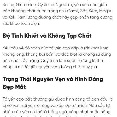
Serine, Glutamine, Cysteine. Ngoài ra, yến sào còn giàu
các khoáng chất quan trọng như Canxi, Sắt, Kẽm, Magie
và Kali. Hàm lượng dưỡng chất này góp phần tăng cường
sức khỏe toàn diện.
Độ Tinh Khiết và Không Tạp Chất
Yêu cầu về độ sạch của tổ yến cao cấp là rất khắt khe:
không lông, không bụi bẩn, và đặc biệt là không sử dụng
hóa chất tẩy trắng. Quy trình làm sạch thường là thủ
công, tỉ mỉ để giữ nguyên vẹn dưỡng chất quý giá.
Trạng Thái Nguyên Vẹn và Hình Dáng
Đẹp Mắt
Tổ yến cao cấp thường giữ được hình dáng tổ ban đầu, ít
bị vỡ vụn, sợi yến rõ ràng và xếp lớp tự nhiên. Màu sắc tự
nhiên của yến có thể là trắng ngà, vàng nhạt hoặc hồng