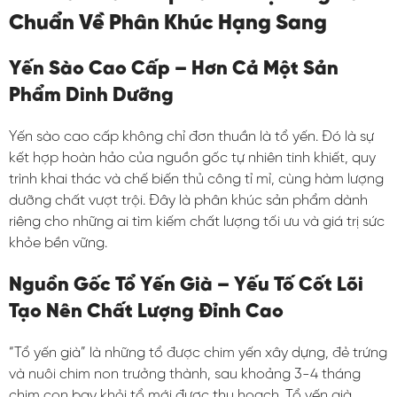
Chuẩn Về Phân Khúc Hạng Sang
Yến Sào Cao Cấp – Hơn Cả Một Sản
Phẩm Dinh Dưỡng
Yến sào cao cấp không chỉ đơn thuần là tổ yến. Đó là sự
kết hợp hoàn hảo của nguồn gốc tự nhiên tinh khiết, quy
trình khai thác và chế biến thủ công tỉ mỉ, cùng hàm lượng
dưỡng chất vượt trội. Đây là phân khúc sản phẩm dành
riêng cho những ai tìm kiếm chất lượng tối ưu và giá trị sức
khỏe bền vững.
Nguồn Gốc Tổ Yến Già – Yếu Tố Cốt Lõi
Tạo Nên Chất Lượng Đỉnh Cao
“Tổ yến già” là những tổ được chim yến xây dựng, đẻ trứng
và nuôi chim non trưởng thành, sau khoảng 3-4 tháng
chim con bay khỏi tổ mới được thu hoạch. Tổ yến già