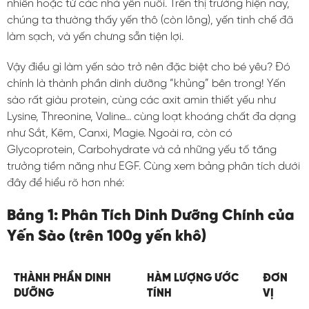
nhiên hoặc từ các nhà yến nuôi. Trên thị trường hiện nay,
chúng ta thường thấy yến thô (còn lông), yến tinh chế đã
làm sạch, và yến chưng sẵn tiện lợi.
Vậy điều gì làm yến sào trở nên đặc biệt cho bé yêu? Đó
chính là thành phần dinh dưỡng “khủng” bên trong! Yến
sào rất giàu protein, cùng các axit amin thiết yếu như
Lysine, Threonine, Valine… cùng loạt khoáng chất đa dạng
như Sắt, Kẽm, Canxi, Magie. Ngoài ra, còn có
Glycoprotein, Carbohydrate và cả những yếu tố tăng
trưởng tiềm năng như EGF. Cùng xem bảng phân tích dưới
đây để hiểu rõ hơn nhé:
Bảng 1: Phân Tích Dinh Dưỡng Chính của
Yến Sào (trên 100g yến khô)
THÀNH PHẦN DINH
HÀM LƯỢNG ƯỚC
ĐƠN
DƯỠNG
TÍNH
VỊ