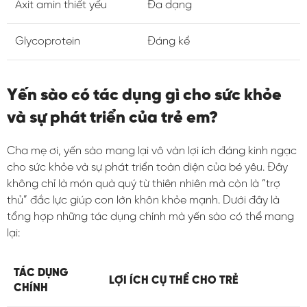
Axit amin thiết yếu
Đa dạng
Glycoprotein
Đáng kể
Yến sào có tác dụng gì cho sức khỏe
và sự phát triển của trẻ em?
Cha mẹ ơi, yến sào mang lại vô vàn lợi ích đáng kinh ngạc
cho sức khỏe và sự phát triển toàn diện của bé yêu. Đây
không chỉ là món quà quý từ thiên nhiên mà còn là “trợ
thủ” đắc lực giúp con lớn khôn khỏe mạnh. Dưới đây là
tổng hợp những tác dụng chính mà yến sào có thể mang
lại:
TÁC DỤNG
LỢI ÍCH CỤ THỂ CHO TRẺ
CHÍNH