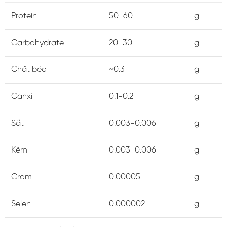
Protein
50-60
g
Carbohydrate
20-30
g
Chất béo
~0.3
g
Canxi
0.1-0.2
g
Sắt
0.003-0.006
g
Kẽm
0.003-0.006
g
Crom
0.00005
g
Selen
0.000002
g