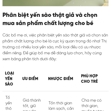
Phân biệt yến sào thật giả và chọn
mua sản phẩm chất lượng cho bé
Các bố mẹ ơi, việc phân biệt yến sào thật giả và chọn sản
phẩm chất lượng cho bé là cực kỳ quan trọng đó nha! Thị
trường có nhiều loại yến sào, mỗi loại đều có ưu nhược
điểm riêng. Để giúp bố mẹ dễ dàng lựa chọn, hãy cùng
xem bảng phân tích dưới đây:
LOẠI
PHÙ HỢP
YẾN
ƯU ĐIỂM
NHƯỢC ĐIỂM
CHO TRẺ
SÀO
Tổ
Giá thành
Cha mẹ có
yến
Tốn thời gian
tốt, giữ
thời gian,
thô
làm sạch, cần