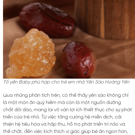
Tổ yến Baby phù hợp cho trẻ em nhà Yến Sào Hoàng Yến
Qua những phân tích trên, có thể thấy yến sào không chỉ
là một món ăn quý hiếm mà còn là một nguồn dưỡng
chất dồi dào, mang lại vô vàn lợi ích thiết thực cho sự phát
triển của trẻ nhỏ. Từ việc tăng cường hệ miễn dịch, cải
thiện hệ tiêu hóa và hấp thu, hỗ trợ phát triển trí não và
thể chất, đến việc kích thích vị giác giúp bé ăn ngon hơn,