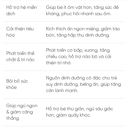
Hỗ trợ hệ miễn
Giúp bé ít ốm vặt hơn, tăng sức đề
dịch
kháng, phục hồi nhanh sau ốm.
Cải thiện tiêu
Kích thích ăn ngon miệng, giảm táo
hóa
bón, tăng hấp thu dinh dưỡng.
Phát triển cơ bắp, xương, tăng
Phát triển thể
chiều cao, hỗ trợ não bộ và cải
chất & trí não
thiện trí nhớ.
Nguồn dinh dưỡng cô đặc cho trẻ
Bồi bổ sức
suy dinh dưỡng, biếng ăn, giúp tăng
khỏe
cân lành mạnh.
Giúp ngủ ngon
Hỗ trợ bé thư giãn, ngủ sâu giấc
& giảm căng
hơn, giảm quấy khóc.
thẳng