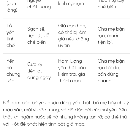
nguyên
muốn tự tay
(còn
kinh nghiệm
chất lượng
chế biến.
lông)
Tổ
Giá cao hơn,
Sạch sẽ,
Cha mẹ bận
yến
có thể bị làm
tiện lợi, dễ
rộn, muốn
tinh
giả nếu không
chế biến
tiện lợi.
chế
uy tín
Yến
Hàm lượng
Cha mẹ bận
Cực kỳ
hũ
yến thật cần
rộn tối đa,
tiện lợi,
chưng
kiểm tra, giá
cần dùng
dùng ngay
sẵn
thành cao
nhanh.
Để đảm bảo bé yêu được dùng yến thật, bố mẹ hãy chú ý
màu sắc, mùi vị đặc trưng, và độ đàn hồi của sợi yến. Yến
thật khi ngâm nước sẽ nở nhưng không tan rã; có thể thử
với i-ốt để phát hiện tinh bột giả mạo.