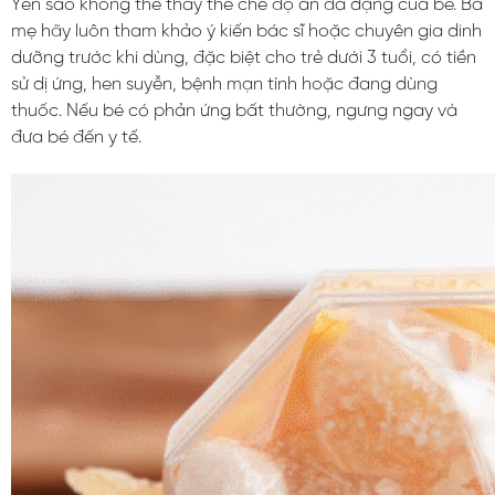
Yến sào không thể thay thế chế độ ăn đa dạng của bé. Ba
mẹ hãy luôn tham khảo ý kiến bác sĩ hoặc chuyên gia dinh
dưỡng trước khi dùng, đặc biệt cho trẻ dưới 3 tuổi, có tiền
sử dị ứng, hen suyễn, bệnh mạn tính hoặc đang dùng
thuốc. Nếu bé có phản ứng bất thường, ngưng ngay và
đưa bé đến y tế.