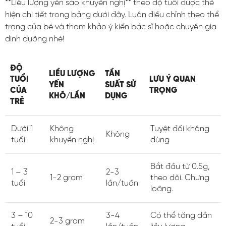
**Liều lượng yến sào khuyến nghị** theo độ tuổi được thể
hiện chi tiết trong bảng dưới đây. Luôn điều chỉnh theo thể
trạng của bé và tham khảo ý kiến bác sĩ hoặc chuyên gia
dinh dưỡng nhé!
ĐỘ
LIỀU LƯỢNG
TẦN
TUỔI
LƯU Ý QUAN
YẾN
SUẤT SỬ
CỦA
TRỌNG
KHÔ/LẦN
DỤNG
TRẺ
Dưới 1
Không
Tuyệt đối không
Không
tuổi
khuyến nghị
dùng
Bắt đầu từ 0.5g,
1 – 3
2-3
1-2 gram
theo dõi. Chưng
tuổi
lần/tuần
loãng.
3 – 10
3-4
Có thể tăng dần
2-3 gram