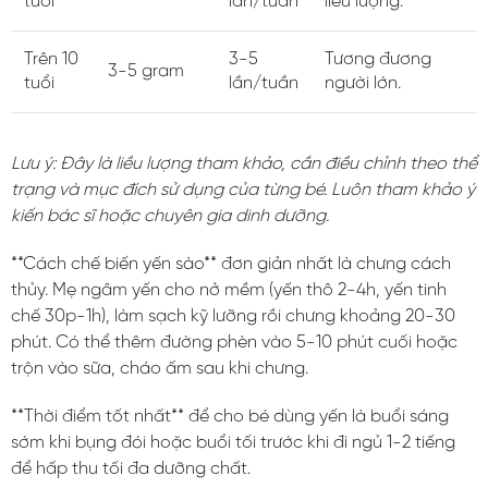
tuổi
lần/tuần
liều lượng.
Trên 10
3-5
Tương đương
3-5 gram
tuổi
lần/tuần
người lớn.
Lưu ý: Đây là liều lượng tham khảo, cần điều chỉnh theo thể
trạng và mục đích sử dụng của từng bé. Luôn tham khảo ý
kiến bác sĩ hoặc chuyên gia dinh dưỡng.
**Cách chế biến yến sào** đơn giản nhất là chưng cách
thủy. Mẹ ngâm yến cho nở mềm (yến thô 2-4h, yến tinh
chế 30p-1h), làm sạch kỹ lưỡng rồi chưng khoảng 20-30
phút. Có thể thêm đường phèn vào 5-10 phút cuối hoặc
trộn vào sữa, cháo ấm sau khi chưng.
**Thời điểm tốt nhất** để cho bé dùng yến là buổi sáng
sớm khi bụng đói hoặc buổi tối trước khi đi ngủ 1-2 tiếng
để hấp thu tối đa dưỡng chất.