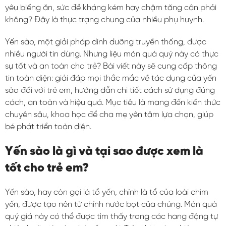
yêu biếng ăn, sức đề kháng kém hay chậm tăng cân phải
không? Đây là thực trạng chung của nhiều phụ huynh.
Yến sào, một giải pháp dinh dưỡng truyền thống, được
nhiều người tin dùng. Nhưng liệu món quà quý này có thực
sự tốt và an toàn cho trẻ? Bài viết này sẽ cung cấp thông
tin toàn diện: giải đáp mọi thắc mắc về tác dụng của yến
sào đối với trẻ em, hướng dẫn chi tiết cách sử dụng đúng
cách, an toàn và hiệu quả. Mục tiêu là mang đến kiến thức
chuyên sâu, khoa học để cha mẹ yên tâm lựa chọn, giúp
bé phát triển toàn diện.
Yến sào là gì và tại sao được xem là
tốt cho trẻ em?
Yến sào, hay còn gọi là tổ yến, chính là tổ của loài chim
yến, được tạo nên từ chính nước bọt của chúng. Món quà
quý giá này có thể được tìm thấy trong các hang động tự