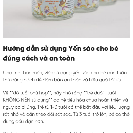
Hướng dẫn sử dụng Yến sào cho bé
đúng cách và an toàn
Cha mẹ thân mến, việc sử dụng yến sào cho bé cần tuân
thủ đúng cách để đảm bảo an toàn và hiệu quả tối ưu.
Về **độ tuổi phù hợp**, hãy nhớ rằng **trẻ dưới 1 tuổi
KHÔNG NÊN sử dụng** do hệ tiêu hóa chưa hoàn thiện và
nguy cơ dị ứng. Trẻ từ 1-3 tuổi có thể bắt đầu với liều lượng
rất nhỏ và cần theo dõi sát sao. Từ 3 tuổi trở lên, bé có thể
dùng đều đặn hơn.