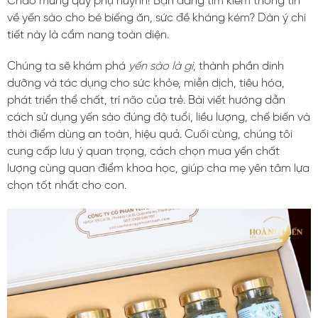
Chào mừng quý phụ huynh! Bạn đang tìm kiếm thông tin
về yến sào cho bé biếng ăn, sức đề kháng kém? Dàn ý chi
tiết này là cẩm nang toàn diện.
Chúng ta sẽ khám phá
yến sào là gì
, thành phần dinh
dưỡng và tác dụng cho sức khỏe, miễn dịch, tiêu hóa,
phát triển thể chất, trí não của trẻ. Bài viết hướng dẫn
cách sử dụng yến sào đúng độ tuổi, liều lượng, chế biến và
thời điểm dùng an toàn, hiệu quả. Cuối cùng, chúng tôi
cung cấp lưu ý quan trọng, cách chọn mua yến chất
lượng cùng quan điểm khoa học, giúp cha mẹ yên tâm lựa
chọn tốt nhất cho con.