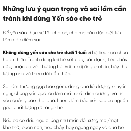
Những lưu ý quan trọng và sai lầm cần
tránh khi dùng Yến sào cho trẻ
Để yến sào thực sự tốt cho bé, cha mẹ cần đặc biệt lưu
tâm các điểm sau.
Không dùng yến sào cho trẻ dưới 1 tuổi
vì hệ tiêu hóa chưa
hoàn thiện. Tránh dùng khi bé sốt cao, cảm lạnh, tiêu chảy
cấp, hoặc có vết thương hở. Với trẻ dị ứng protein, hãy thử
lượng nhỏ và theo dõi cẩn thận.
Sai lầm thường gặp bao gồm: dùng quá liều lượng khuyến
nghị, chưng yến quá lâu làm mất chất dinh dưỡng, và tin
vào quảng cáo thái quá. Luôn đảm bảo yến sào có nguồn
gốc, chất lượng rõ ràng nhé.
Nếu bé có dấu hiệu dị ứng như mẩn đỏ, sưng môi/mặt,
khó thở, buồn nôn, tiêu chảy, hãy ngưng ngay và đưa bé