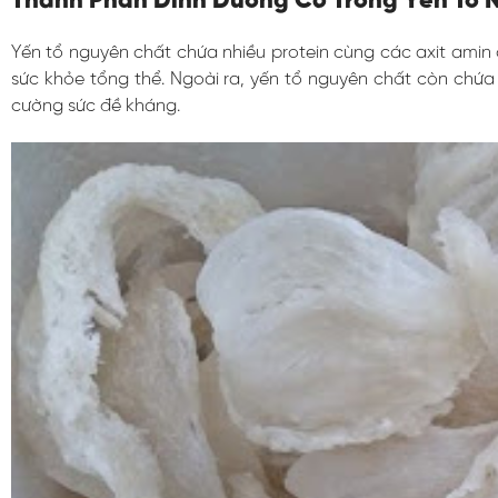
Thành Phần Dinh Dưỡng Có Trong Yến Tổ 
Yến tổ nguyên chất chứa nhiều protein cùng các axit amin 
sức khỏe tổng thể. Ngoài ra, yến tổ nguyên chất còn chứa
cường sức đề kháng.