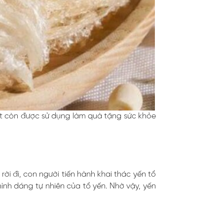
ất còn được sử dụng làm quà tặng sức khỏe
ời đi, con người tiến hành khai thác yến tổ
ình dáng tự nhiên của tổ yến. Nhờ vậy, yến