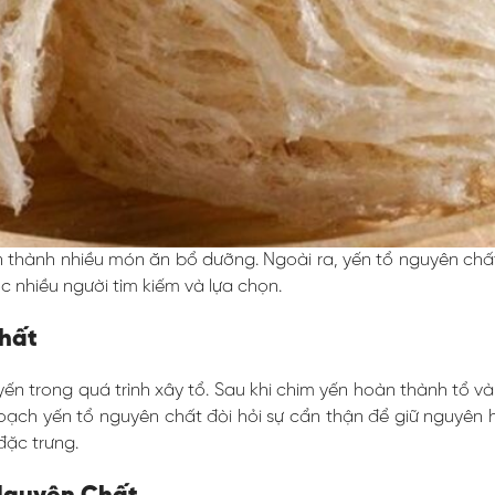
ến thành nhiều món ăn bổ dưỡng. Ngoài ra, yến tổ nguyên ch
c nhiều người tìm kiếm và lựa chọn.
hất
 trong quá trình xây tổ. Sau khi chim yến hoàn thành tổ và r
ạch yến tổ nguyên chất đòi hỏi sự cẩn thận để giữ nguyên h
đặc trưng.