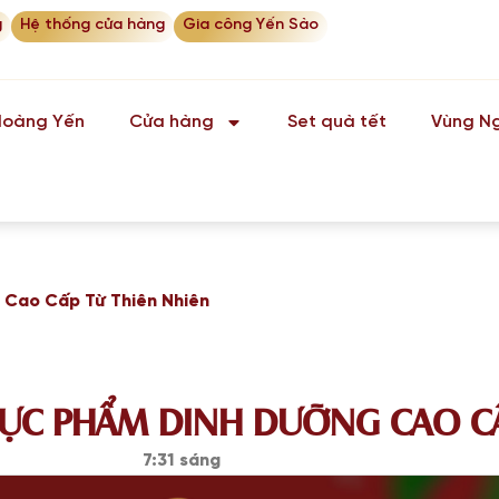
g
Hệ thống cửa hàng
Gia công Yến Sào
Hoàng Yến
Cửa hàng
Set quà tết
Vùng Ng
 Cao Cấp Từ Thiên Nhiên
HỰC PHẨM DINH DƯỠNG CAO CẤ
7:31 sáng