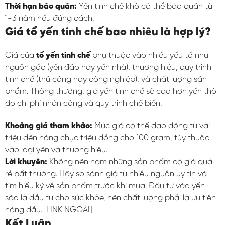
Thời hạn bảo quản:
Yến tinh chế khô có thể bảo quản từ
1-3 năm nếu đúng cách.
Giá tổ yến tinh chế bao nhiêu là hợp lý?
Giá của
tổ yến tinh chế
phụ thuộc vào nhiều yếu tố như
nguồn gốc (yến đảo hay yến nhà), thương hiệu, quy trình
tinh chế (thủ công hay công nghiệp), và chất lượng sản
phẩm. Thông thường, giá yến tinh chế sẽ cao hơn yến thô
do chi phí nhân công và quy trình chế biến.
Khoảng giá tham khảo:
Mức giá có thể dao động từ vài
triệu đến hàng chục triệu đồng cho 100 gram, tùy thuộc
vào loại yến và thương hiệu.
Lời khuyên:
Không nên ham những sản phẩm có giá quá
rẻ bất thường. Hãy so sánh giá từ nhiều nguồn uy tín và
tìm hiểu kỹ về sản phẩm trước khi mua. Đầu tư vào yến
sào là đầu tư cho sức khỏe, nên chất lượng phải là ưu tiên
hàng đầu. [LINK NGOÀI]
Kết Luận