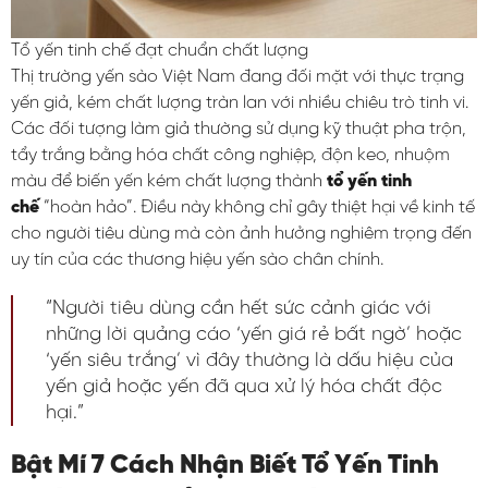
Tổ yến tinh chế đạt chuẩn chất lượng
Thị trường yến sào Việt Nam đang đối mặt với thực trạng
yến giả, kém chất lượng tràn lan với nhiều chiêu trò tinh vi.
Các đối tượng làm giả thường sử dụng kỹ thuật pha trộn,
tẩy trắng bằng hóa chất công nghiệp, độn keo, nhuộm
màu để biến yến kém chất lượng thành
tổ yến tinh
chế
“hoàn hảo”. Điều này không chỉ gây thiệt hại về kinh tế
cho người tiêu dùng mà còn ảnh hưởng nghiêm trọng đến
uy tín của các thương hiệu yến sào chân chính.
“Người tiêu dùng cần hết sức cảnh giác với
những lời quảng cáo ‘yến giá rẻ bất ngờ’ hoặc
‘yến siêu trắng’ vì đây thường là dấu hiệu của
yến giả hoặc yến đã qua xử lý hóa chất độc
hại.”
Bật Mí 7 Cách Nhận Biết Tổ Yến Tinh