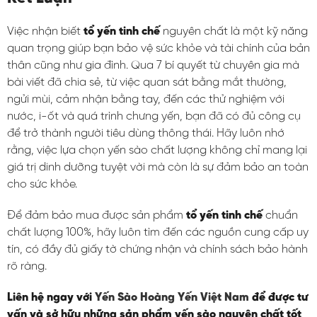
Việc nhận biết
tổ yến tinh chế
nguyên chất là một kỹ năng
quan trọng giúp bạn bảo vệ sức khỏe và tài chính của bản
thân cũng như gia đình. Qua 7 bí quyết từ chuyên gia mà
bài viết đã chia sẻ, từ việc quan sát bằng mắt thường,
ngửi mùi, cảm nhận bằng tay, đến các thử nghiệm với
nước, i-ốt và quá trình chưng yến, bạn đã có đủ công cụ
để trở thành người tiêu dùng thông thái. Hãy luôn nhớ
rằng, việc lựa chọn yến sào chất lượng không chỉ mang lại
giá trị dinh dưỡng tuyệt vời mà còn là sự đảm bảo an toàn
cho sức khỏe.
Để đảm bảo mua được sản phẩm
tổ yến tinh chế
chuẩn
chất lượng 100%, hãy luôn tìm đến các nguồn cung cấp uy
tín, có đầy đủ giấy tờ chứng nhận và chính sách bảo hành
rõ ràng.
Liên hệ ngay với
Yến Sào Hoàng Yến Việt Nam
để được tư
vấn và sở hữu những sản phẩm yến sào nguyên chất tốt