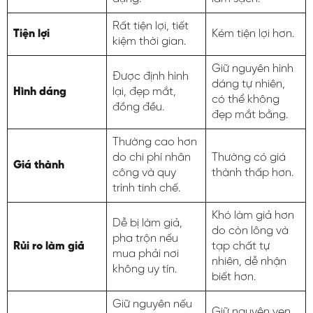
Rất tiện lợi, tiết
Tiện lợi
Kém tiện lợi hơn.
kiệm thời gian.
Giữ nguyên hình
Được định hình
dáng tự nhiên,
Hình dáng
lại, đẹp mắt,
có thể không
đồng đều.
đẹp mắt bằng.
Thường cao hơn
do chi phí nhân
Thường có giá
Giá thành
công và quy
thành thấp hơn.
trình tinh chế.
Khó làm giả hơn
Dễ bị làm giả,
do còn lông và
pha trộn nếu
Rủi ro làm giả
tạp chất tự
mua phải nơi
nhiên, dễ nhận
không uy tín.
biết hơn.
Giữ nguyên nếu
Giữ nguyên vẹn