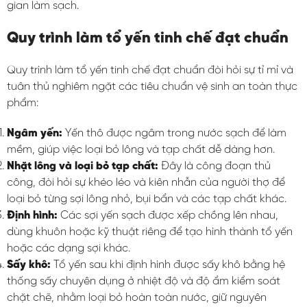
gian làm sạch.
Quy trình làm tổ yến tinh chế đạt chuẩn
Quy trình làm tổ yến tinh chế đạt chuẩn đòi hỏi sự tỉ mỉ và
tuân thủ nghiêm ngặt các tiêu chuẩn vệ sinh an toàn thực
phẩm:
Ngâm yến:
Yến thô được ngâm trong nước sạch để làm
mềm, giúp việc loại bỏ lông và tạp chất dễ dàng hơn.
Nhặt lông và loại bỏ tạp chất:
Đây là công đoạn thủ
công, đòi hỏi sự khéo léo và kiên nhẫn của người thợ để
loại bỏ từng sợi lông nhỏ, bụi bẩn và các tạp chất khác.
Định hình:
Các sợi yến sạch được xếp chồng lên nhau,
dùng khuôn hoặc kỹ thuật riêng để tạo hình thành tổ yến
hoặc các dạng sợi khác.
Sấy khô:
Tổ yến sau khi định hình được sấy khô bằng hệ
thống sấy chuyên dụng ở nhiệt độ và độ ẩm kiểm soát
chặt chẽ, nhằm loại bỏ hoàn toàn nước, giữ nguyên