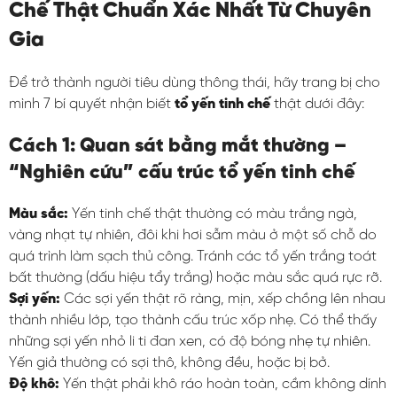
Chế Thật Chuẩn Xác Nhất Từ Chuyên
Gia
Để trở thành người tiêu dùng thông thái, hãy trang bị cho
mình 7 bí quyết nhận biết
tổ yến tinh chế
thật dưới đây:
Cách 1: Quan sát bằng mắt thường –
“Nghiên cứu” cấu trúc tổ yến tinh chế
Màu sắc:
Yến tinh chế thật thường có màu trắng ngà,
vàng nhạt tự nhiên, đôi khi hơi sẫm màu ở một số chỗ do
quá trình làm sạch thủ công. Tránh các tổ yến trắng toát
bất thường (dấu hiệu tẩy trắng) hoặc màu sắc quá rực rỡ.
Sợi yến:
Các sợi yến thật rõ ràng, mịn, xếp chồng lên nhau
thành nhiều lớp, tạo thành cấu trúc xốp nhẹ. Có thể thấy
những sợi yến nhỏ li ti đan xen, có độ bóng nhẹ tự nhiên.
Yến giả thường có sợi thô, không đều, hoặc bị bở.
Độ khô:
Yến thật phải khô ráo hoàn toàn, cầm không dính