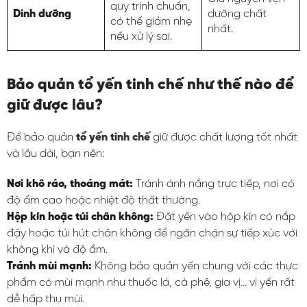
quy trình chuẩn,
Dinh dưỡng
dưỡng chất
có thể giảm nhẹ
nhất.
nếu xử lý sai.
Bảo quản tổ yến tinh chế như thế nào để
giữ được lâu?
Để bảo quản
tổ yến tinh chế
giữ được chất lượng tốt nhất
và lâu dài, bạn nên:
Nơi khô ráo, thoáng mát:
Tránh ánh nắng trực tiếp, nơi có
độ ẩm cao hoặc nhiệt độ thất thường.
Hộp kín hoặc túi chân không:
Đặt yến vào hộp kín có nắp
đậy hoặc túi hút chân không để ngăn chặn sự tiếp xúc với
không khí và độ ẩm.
Tránh mùi mạnh:
Không bảo quản yến chung với các thực
phẩm có mùi mạnh như thuốc lá, cà phê, gia vị… vì yến rất
dễ hấp thụ mùi.