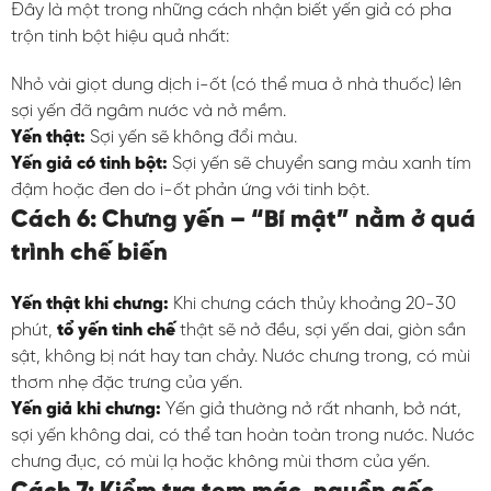
Đây là một trong những cách nhận biết yến giả có pha
trộn tinh bột hiệu quả nhất:
Nhỏ vài giọt dung dịch i-ốt (có thể mua ở nhà thuốc) lên
sợi yến đã ngâm nước và nở mềm.
Yến thật:
Sợi yến sẽ không đổi màu.
Yến giả có tinh bột:
Sợi yến sẽ chuyển sang màu xanh tím
đậm hoặc đen do i-ốt phản ứng với tinh bột.
Cách 6: Chưng yến – “Bí mật” nằm ở quá
trình chế biến
Yến thật khi chưng:
Khi chưng cách thủy khoảng 20-30
phút,
tổ yến tinh chế
thật sẽ nở đều, sợi yến dai, giòn sần
sật, không bị nát hay tan chảy. Nước chưng trong, có mùi
thơm nhẹ đặc trưng của yến.
Yến giả khi chưng:
Yến giả thường nở rất nhanh, bở nát,
sợi yến không dai, có thể tan hoàn toàn trong nước. Nước
chưng đục, có mùi lạ hoặc không mùi thơm của yến.