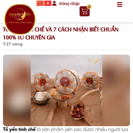
Đăng nhập
0
TỔ YẾN TINH CHẾ VÀ 7 CÁCH NHẬN BIẾT CHUẨN
100% TỪ CHUYÊN GIA
7:27 sáng
Tổ yến tinh chế
là sản phẩm yến sào được nhiều người lựa