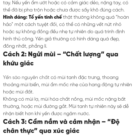
tay. Nếu yến ẩm ướt hoặc có cảm giác dẻo, nặng tay, có
thể đã bị pha trộn hoặc chưa được sấy khô đúng cách.
Hình dáng:
Tổ yến tinh chế
thật thường không quá “hoàn
hảo” một cách tuyệt đối, có thể có những vết nứt nhỏ
hoặc sự không đồng đều nhẹ tự nhiên do quá trình định
hình thủ công. Yến giả thường có hình dáng quá đẹp,
đồng nhất, phẳng lì.
Cách 2: Ngửi mùi – “Chất lượng” qua
khứu giác
Yến sào nguyên chất
có mùi tanh đặc trưng, thoang
thoảng mùi biển, mùi ẩm mốc nhẹ của hang động tự nhiên
hoặc mùi đất.
Không có mùi lạ, mùi hóa chất nồng, mùi mốc nặng bất
thường, hoặc mùi đường gắt. Mùi tanh tự nhiên này sẽ dễ
nhận biết hơn khi yến được ngâm nước.
Cách 3: Cầm nắm và cảm nhận – “Độ
chân thực” qua xúc giác