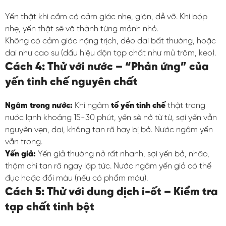
Yến thật khi cầm có cảm giác nhẹ, giòn, dễ vỡ. Khi bóp
nhẹ, yến thật sẽ vỡ thành từng mảnh nhỏ.
Không có cảm giác nặng trịch, dẻo dai bất thường, hoặc
dai như cao su (dấu hiệu độn tạp chất như mủ trôm, keo).
Cách 4: Thử với nước – “Phản ứng” của
yến tinh chế nguyên chất
Ngâm trong nước:
Khi ngâm
tổ yến tinh chế
thật trong
nước lạnh khoảng 15-30 phút, yến sẽ nở từ từ, sợi yến vẫn
nguyên vẹn, dai, không tan rã hay bị bở. Nước ngâm yến
vẫn trong.
Yến giả:
Yến giả thường nở rất nhanh, sợi yến bở, nhão,
thậm chí tan rã ngay lập tức. Nước ngâm yến giả có thể
đục hoặc đổi màu (nếu có phẩm màu).
Cách 5: Thử với dung dịch i-ốt – Kiểm tra
tạp chất tinh bột