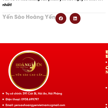
nhất!
Yến Sào Hoàng Yến
Trụ sở chính: 391 Cát Bi, Hải An, Hải Phòng
Điện thoại: 0938.699.797
Email: yensaohoangyenvietnam@gmail.com