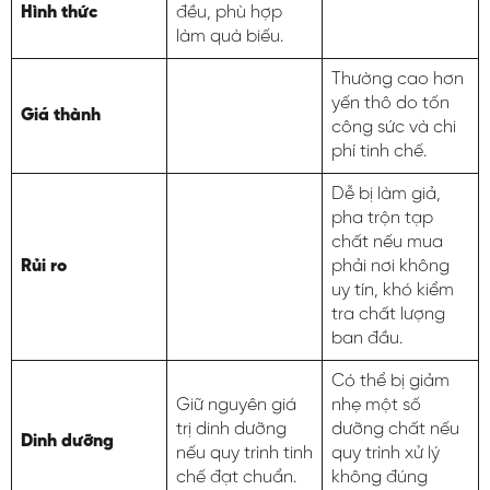
Hình thức
đều, phù hợp
làm quà biếu.
Thường cao hơn
yến thô do tốn
Giá thành
công sức và chi
phí tinh chế.
Dễ bị làm giả,
pha trộn tạp
chất nếu mua
Rủi ro
phải nơi không
uy tín, khó kiểm
tra chất lượng
ban đầu.
Có thể bị giảm
Giữ nguyên giá
nhẹ một số
trị dinh dưỡng
dưỡng chất nếu
Dinh dưỡng
nếu quy trình tinh
quy trình xử lý
chế đạt chuẩn.
không đúng