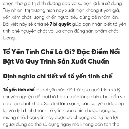
chọn nhờ giá trị dinh dưỡng cao và sự tiện lợi khi sử dụng.
Tuy nhiên, thị trường hiện nay xuất hiện không ít yến giả,
yến kém chất lượng khiến người tiêu dùng dễ nhầm lẫn.
Bài viết này sẽ chia sẻ
7 bí quyết
giúp bạn nhận biết tổ yến
tinh chế nguyên chất và lựa chọn đúng sản phẩm chất
lượng.
Tổ Yến Tinh Chế Là Gì? Đặc Điểm Nổi
Bật Và Quy Trình Sản Xuất Chuẩn
Định nghĩa chi tiết về tổ yến tinh chế
Tổ yến tinh chế
là loại yến sào đã trải qua quá trình xử lý
chuyên nghiệp để loại bỏ hoàn toàn lông chim, bụi bẩn và
các tạp chất khác. Sau khi làm sạch, các sợi yến được ép
lại và định hình thành tổ yến hoàn chỉnh hoặc dạng sợi,
miếng nhỏ. Loại yến này được ưa chuộng bởi sự tiện lợi,
người dùng có thể sử dụng ngay mà không cần tốn thời