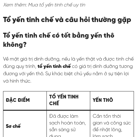
Xem thêm: Mua tổ yến tinh chế uy tín
Tổ yến tinh chế và câu hỏi thường gặp
Tổ yến tinh chế có tốt bằng yến thô
không?
Về mặt giá trị dinh dưỡng, nếu là yến thật và được tinh chế
đúng quy trình,
tổ yến tinh chế
có giá trị dinh dưỡng tương
đương với yến thô. Sự khác biệt chủ yếu nằm ở sự tiện lợi
và hình thức.
TỔ YẾN TINH
ĐẶC ĐIỂM
YẾN THÔ
CHẾ
Đã được làm
Cần tốn thời
sạch hoàn toàn,
gian và công sức
Sơ chế
sẵn sàng sử
để nhặt lông,
dụng.
làm sạch.